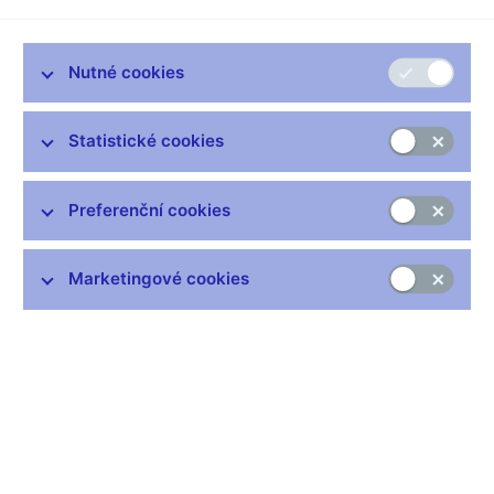
Záložna knihkupců a nakladatelů v Praze
Úvěrní banka v Kolíně
Nutné cookies
Pražská úvěrní banka v Praze
Anglo - československá banka v Praze
Statistické cookies
Česká komerční banka v Praze
Česká diskontní banka v Praze
Preferenční cookies
Řeznicko - uzenářská banka v Praze
Severočeská banka v Litoměřicích
Marketingové cookies
Banka československých legií (Legiobanka) v Praze
Spořitelna československých vojsk v zahraničí v Praze (v
Londýně)
Agrární banka československá (Zemědělská banka v
Praze)
Banka pro průmysl pivovarský v Praze
Ústřední banka družstev v Praze