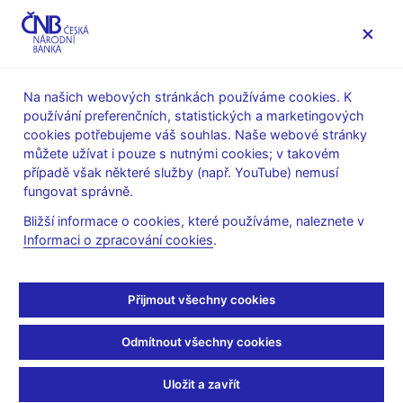
MENU
Na našich webových stránkách používáme cookies. K
používání preferenčních, statistických a marketingových
Úvod
O ČNB
Archiv
Fondy archivu ČNB
cookies potřebujeme váš souhlas. Naše webové stránky
můžete užívat i pouze s nutnými cookies; v takovém
Fondy archivu ČNB
případě však některé služby (např. YouTube) nemusí
fungovat správně.
Národní banka Československá (NBČS)
Bližší informace o cookies, které používáme, naleznete v
Živnostenská banka v Praze (Industriala, Heinrich Klinger)
Informaci o zpracování cookies
.
Česká banka v Praze
Banka stavebních živností a průmyslu v Praze
Přijmout všechny cookies
Česká průmyslová banka v Praze
Odmítnout všechny cookies
Hospodářská úvěrní banka v Praze
Hostinský úvěrní ústav v Praze
Uložit a zavřít
Všeobecná záložna inženýrů a architektů v Praze