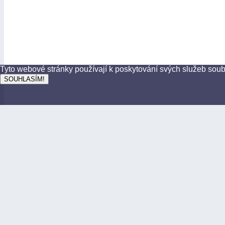
Tyto webové stránky používají k poskytování svých služeb sou
SOUHLASÍM!
Nejčastější odkazy
Česká národní banka
Prohlášení o přístupnosti