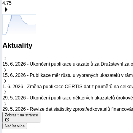
4,75
Aktuality
15. 6. 2026 - Ukončení publikace ukazatelů za Družstevní zál
K 31.3.2026 bude ukončeno vykazování za sektor družstevních 
15. 6. 2026 - Publikace měr růstu u vybraných ukazatelů v rámci
Dne 15. 6. 2026 byla publikace dat statistiky investičních fond
1. 6. 2026 - Změna publikace CERTIS dat z průměrů na celko
Od 1. 6. 2026 došlo ke změně v publikaci statistických dat C
29. 5. 2026 - Ukončení publikace některých ukazatelů úrokové 
přehlednější formou, kdy všechny ukazatele dříve interpretov
metodický list, který byl zjednodušen a zpřehledněn, přičemž 
Z důvodu výskytu důvěrných údajů v datech byla ukončena publ
29. 5. 2026 - Revize dat statistiky zprostředkovatelů financová
spořitelny a za banky bez stavebních spořitelen. Odpovídající 
Zobrazit na stránce
Při zpracování dat zprostředkovatelů financování aktiv za první
Načíst více