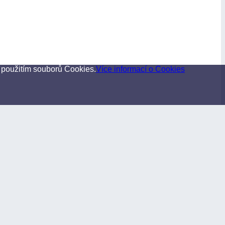
 použitím souborů Cookies.
Více informací o Cookies
Kontakty
Ústředí ČNB
Na Příkopě 864/28
115 03 Praha 1
IČO 48136450
Telefon: 224 411 111
Zelená linka: 800 160 170
email:
arad@cnb.cz