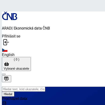
ARAD
| Ekonomická data ČNB
Přihlásit se
English
(
0
)
Vybrané ukazatele
Košík je prázdný.
Hledat
Procházet data: