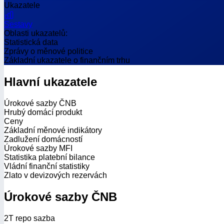
Ukazatele
Sestavy
Oblasti ukazatelů:
Statistická data
Zprávy o měnové politice
Základní ukazatele o finančním trhu
Hlavní ukazatele
Úrokové sazby ČNB
Hrubý domácí produkt
Ceny
Základní měnové indikátory
Zadlužení domácností
Úrokové sazby MFI
Statistika platební bilance
Vládní finanční statistiky
Zlato v devizových rezervách
Úrokové sazby ČNB
2T repo sazba