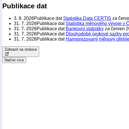
Publikace dat
3. 8. 2026
Publikace dat
Statistika Data CERTIS
za červ
31. 7. 2026
Publikace dat
Statistika měnového vývoje v 
31. 7. 2026
Publikace dat
Bankovní statistiky
za červen 
31. 7. 2026
Publikace dat
Dlouhodobé úrokové sazby pro
31. 7. 2026
Publikace dat
Harmonizovaný měnový přehl
Zobrazit na stránce
Načíst více