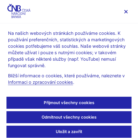
MENU
Na našich webových stránkách používáme cookies. K
používání preferenčních, statistických a marketingových
Úvod
Dohled a regulace
Ochrana spotřebitele
cookies potřebujeme váš souhlas. Naše webové stránky
Spotřebitelský úvěr
můžete užívat i pouze s nutnými cookies; v takovém
Průměr zápůjčních úrokových sazeb dle § 117a zákona o
případě však některé služby (např. YouTube) nemusí
spotřebitelském úvěru
fungovat správně.
Průměr zápůjčních
Bližší informace o cookies, které používáme, naleznete v
Informaci o zpracování cookies
.
úrokových sazeb dle
§117a zákona č. 257/2016
Přijmout všechny cookies
Sb., o spotřebitelském
Odmítnout všechny cookies
úvěru, ve znění
Uložit a zavřít