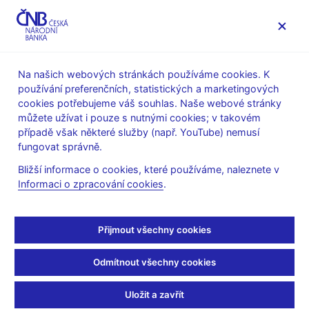
MENU
Na našich webových stránkách používáme cookies. K
používání preferenčních, statistických a marketingových
Úvod
Finanční stabilita
Zátěžové testy
cookies potřebujeme váš souhlas. Naše webové stránky
Pojišťovací sektor
můžete užívat i pouze s nutnými cookies; v takovém
případě však některé služby (např. YouTube) nemusí
Pojišťovací sektor
fungovat správně.
Bližší informace o cookies, které používáme, naleznete v
Od roku 2011 provádí ČNB pravidelně společné zátěžové testy
Informaci o zpracování cookies
.
s vybranými pojišťovnami regulovanými ČNB (tzv. Dohledové
testy). V současnosti jsou dohledové testy prováděny jednou za
dva roky. V těchto testech je vyhodnocován vliv jednorázových
Přijmout všechny cookies
změn rizikových parametrů na hodnotu aktiv a pasiv pojišťovny
dle ocenění pro účely Solventnosti II, a odtud na solventnostní
Odmítnout všechny cookies
pozici pojišťovny. Na straně aktiv je testován dopad pro akciové
riziko, úrokové riziko, nemovitostní riziko, měnové riziko, riziko
Uložit a zavřít
kreditního rozpětí a riziko poklesu cen státních dluhopisů. V