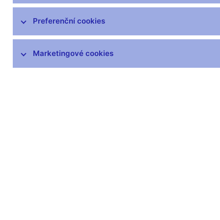
SKD – systém krátkodobých dluhopisů
Preferenční cookies
Předpisy k obchodům ČNB
Marketingové cookies
Eurošetření
Zlato ČNB
Zůstaňme v kontaktu
Newsle