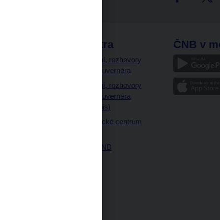
odkazy
ČNB extra
ČNB v m
a
Vystoupení, rozhovory
a články guvernéra
ázky
Vystoupení, rozhovory
ajetku
a články guvernéra
ných prostor
(úplný výpis)
Návštěvnické centrum
ČNB
Historie ČNB