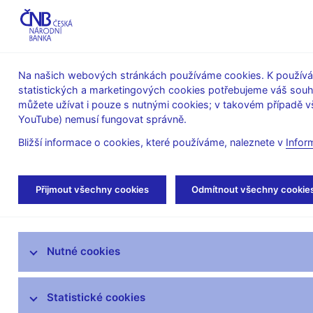
ABO-K
Na našich webových stránkách používáme cookies. K používán
statistických a marketingových cookies potřebujeme váš sou
O ČNB
Měnová
Finanční
můžete užívat i pouze s nutnými cookies; v takovém případě vš
YouTube) nemusí fungovat správně.
politika
stabilita
Bližší informace o cookies, které používáme, naleznete v
Infor
Úvod
Finanční trhy
Předpisy k obchodům
Přijmout všechny cookies
Odmítnout všechny cookie
Devizový trh
Nutné cookies
Peněžní trh
Trh státních dluhopisů
Statistické cookies
Inflační očekávání finančního trhu