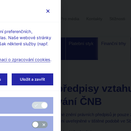
Uživatelská sekce
Stalo se
Pro média
Kontakty
Stížnosti
í preferenčních,
hlas. Naše webové stránky
Dohled a
Bankovky a
Platební styk
Finanční trhy
ak některé služby (např.
regulace
mince
maci o zpracování cookies
.
 ČNB
s
Uložit a zavřít
Vybrané předpisy vztahu
obchodování ČNB
Upozornění: níže uvedené znění právních předpisů je pouze
právních předpisů je znění uveřejněné v tištěné podobě ve 