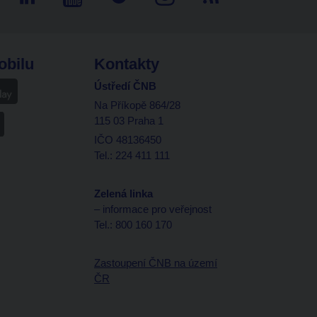
obilu
Kontakty
Ústředí ČNB
Na Příkopě 864/28
115 03 Praha 1
IČO 48136450
Tel.: 224 411 111
Zelená linka
– informace pro veřejnost
Tel.: 800 160 170
Zastoupení ČNB na území
ČR