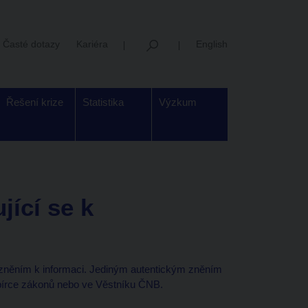
Časté dotazy
Kariéra
English
Řešení krize
Statistika
Výzkum
jící se k
 zněním k informaci. Jediným autentickým zněním
Sbírce zákonů nebo ve Věstníku ČNB.