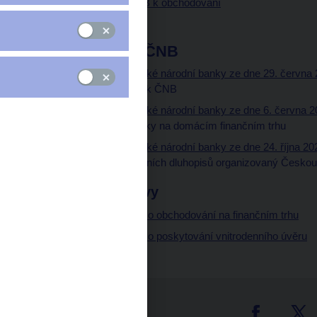
Úřední sdělení ČNB k obchodování
Rámcové smlouvy
Úřední sdělení ČNB
Úřední sdělení České národní banky ze dne 29. června 
podmínek poukázek ČNB
Úřední sdělení České národní banky ze dne 6. června 2
České národní banky na domácím finančním trhu
Úřední sdělení České národní banky ze dne 24. října 202
primární prodej státních dluhopisů organizovaný Česko
Rámcové smlouvy
Rámcová smlouva o obchodování na finančním trhu
Rámcová smlouva o poskytování vnitrodenního úvěru
tter