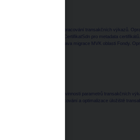
Nasazeno: 20. 4. 2022
Úpravy
Opravy konsolidace a zpracování transakčních výkazů. Op
výkazů. Rozšíření pole CertifikatSdn pro metadata certifi
kontroly v08977_m. Oprava migrace MVK oblasti Fondy. Op
v interní části aplikace.
Verze:
1.88.1
Nasazeno: 23. 2. 2022
Úpravy
Doplnění informace o povinnosti parametrů transakčních vý
upomínek. Opravy zpracování a optimalizace úložiště transa
aplikace.
Verze:
1.87.10
Nasazeno: 3. 2. 2022