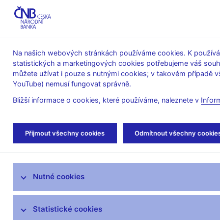
ABO-K
Na našich webových stránkách používáme cookies. K používán
statistických a marketingových cookies potřebujeme váš sou
O ČNB
Měnová
Finanční
můžete užívat i pouze s nutnými cookies; v takovém případě vš
YouTube) nemusí fungovat správně.
politika
stabilita
Bližší informace o cookies, které používáme, naleznete v
Infor
Úvod
Statistika
SDAT – sběr dat výkaznic
Přijmout všechny cookies
Odmítnout všechny cookie
ARAD – systém časových řad
Nutné cookies
SDAT – sběr dat výkaznictví ČNB
Změny v platných metodikách
Statistické cookies
Dokumentace – technická