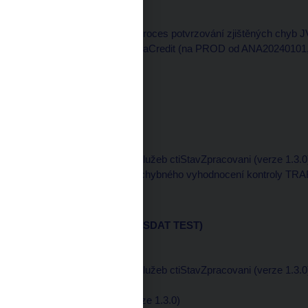
Nasazeno: 13. 10. 2023
Funkcionalita pro nový proces potvrzování zjištěných chyb J
vykazovacího rámce AnaCredit (na PROD od ANA20240101, viz 
části aplikace.
Verze:
1.91.5
Nasazeno: 19. 5. 2023
Úpravy
Nové verze webových služeb ctiStavZpracovani (verze 1.3.0) 
u verze 1.91.1. Oprava chybného vyhodnocení kontroly TRAF1
Verze:
1.91.1
Nasazeno: 17. 3. 2023 (SDAT TEST)
Úpravy
Nové verze webových služeb ctiStavZpracovani (verze 1.3.0)
ctiStavZpracovani
(verze 1.3.0)