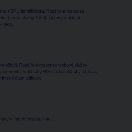
ho XBRL identifikátoru. Rozšíření response
or (verze služby 1.2.0). Úpravy v oblasti
likace.
prohlížeči. Rozšíření response webové služby
ob v elementu TypOsoby WS CtiUdajeOsoby. Oprava
interní části aplikace.
vy v interní části aplikace.