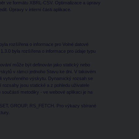
sběr ve formátu XBRL-CSV. Optimalizace a úpravy
. Úpravy v interní části aplikace.
 byla rozšířena o informace pro Volné datové
.3.0 byla rozšířena o informace pro údaje typu
vání může být definován jako statický nebo
ýskytů v rámci jednoho Stavu ke dni. V takovém
adí vytvořeného výskytu. Dynamický rozsah se
rozsahy jsou statické a z pohledu uživatele
 součástí metodiky - ve webové aplikaci je na
OWSET, GROUP, RS_FETCH. Pro výkazy sbírané
tury.