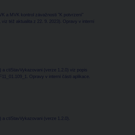
VK a MVK kontrol závažnosti "K potvrzení"
též aktualita z 22. 9. 2023). Opravy v interní
a ctiStavVykazovani (verze 1.2.0) viz popis
1_01.109_1. Opravy v interní části aplikace.
 a ctiStavVykazovani (verze 1.2.0).