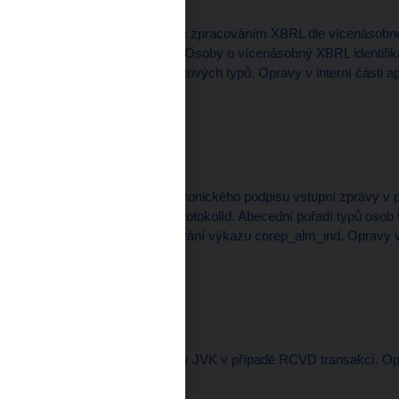
Úpravy
Funkcionalita spojená se zpracováním XBRL dle vícenásobné
webové služby CtiUdajeOsoby o vícenásobný XBRL identifikát
zpracování binárních datových typů. Opravy v interní části ap
Verze:
1.89.0
Nasazeno: 2. 9. 2022
Úpravy
Možnost vytvoření elektronického podpisu vstupní zprávy v 
CtiStavZpracovani od ProtokolId. Abecední pořadí typů os
interní chyby při zpracování výkazu corep_alm_ind. Opravy v 
Verze:
1.88.8
Nasazeno: 28. 4. 2022
Úpravy
Oprava nastavení kvality JVK v případě RCVD transakcí. Opra
Verze:
1.88.7