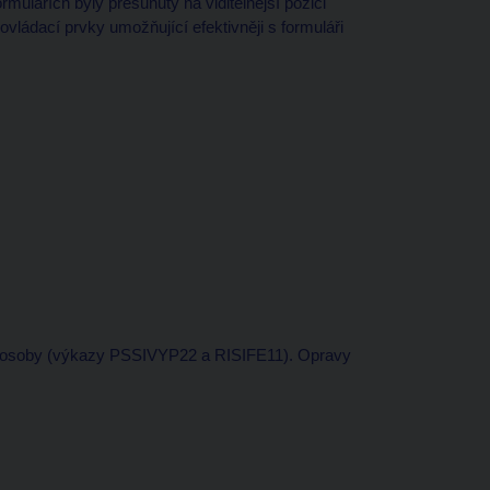
ulářích byly přesunuty na viditelnější pozici
vládací prvky umožňující efektivněji s formuláři
o osoby (výkazy PSSIVYP22 a RISIFE11). Opravy