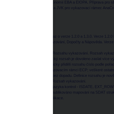
Aktualizace metodik taxonomií EBA a EIOPA. Příprava pro 
ve vyhodnocování MVK a JVK pro vykazovací rámec AnaCredit
Verze:
1.93.10
Nasazeno: 21. 6. 2024
Rozšíření služby CtiVykaz o verze 1.2.0 a 1.3.0. Verze 1.2.0
oblasti, Podmíněné vykazování, Dopočty a Nápověda. Verze 1
"binární soubor".
Nové možnosti definice Rozsahu vykazování. Rozsah vykazo
dynamický. Pro dynamický rozsah je dovoleno zaslat více v
případě systém automaticky přidělí rozsahu číslo podle poř
aktuálně využije ve vykazovacím rámci ECP; veškeré ostatní 
a vykazování je úprava bez dopadu. Definice rozsahu je nově
detailu Výkazu záložka Rozsah vykazování.
Doplnění nových funkcí jazyka kontrol - ISDATE, EXT_R
v ISO 20022 formátu je publikováno mapování na SDAT struk
Opravy v interní části aplikace.
Verze:
1.92.5