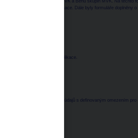
se týkají Plánu skupin MVK a Běhů skupin MVK. Na těchto form
stavové a časové informace. Dále byly formuláře doplněny o o
pracovat.
Verze:
1.90.5
Nasazeno: 22. 2. 2023
Úpravy
Opravy v interní části aplikace.
Verze:
1.90.4
Nasazeno: 17. 1. 2023
Úpravy
Oprava ukládání hodnot údajů s definovaným omezením pr
v interní části aplikace.
Verze:
1.90.1
Nasazeno: 14. 12. 2022