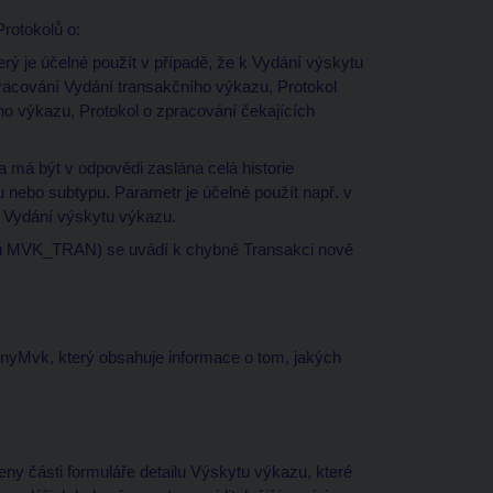
rotokolů o:
rý je účelné použít v případě, že k Vydání výskytu
pracování Vydání transakčního výkazu, Protokol
ho výkazu, Protokol o zpracování čekajících
a má být v odpovědi zaslána celá historie
 nebo subtypu. Parametr je účelné použít např. v
k Vydání výskytu výkazu.
lu MVK_TRAN) se uvádí k chybné Transakci nově
inyMvk, který obsahuje informace o tom, jakých
eny části formuláře detailu Výskytu výkazu, které