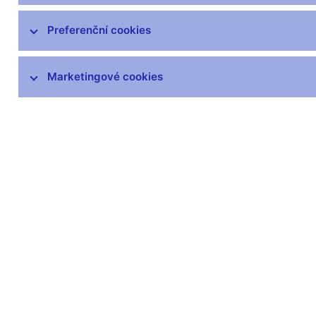
specifikace
Technická pracovní skupina
Preferenční cookies
Plán metodik
Informace k metodice EBA,
Marketingové cookies
Bankovnictví a DZ
Informace k metodice MKT a KT
DORA
Měnová a finanční statistika
AnaCredit
Statistika platební bilance
Dohledová statistika
Statistika finančních účtů
Všeobecná ekonomická statistika
Vládní finanční statistiky