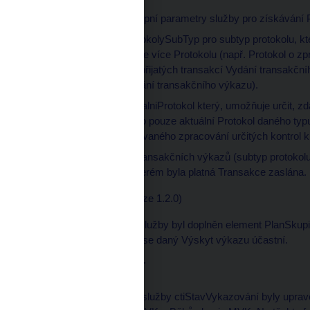
Byly rozšířeny vstupní parametry služby pro získávání P
parametr ProtokolySubTyp pro subtyp protokolu, kte
výkazu existuje více Protokolu (např. Protokol o z
o zpracování přijatých transakcí Vydání transakční
transakcí Vydání transakčního výkazu).
parametr AktualniProtokol který, umožňuje určit, zd
Protokolů nebo pouze aktuální Protokol daného typu
případě opakovaného zpracování určitých kontrol 
V protokolu MVK transakčních výkazů (subtyp protoko
Číslo vydání, ve kterém byla platná Transakce zaslána.
ctiStavVykazováni
(verze 1.2.0)
V odpovědi volání služby byl doplněn element PlanSkup
Plánů skupin MVK se daný Výskyt výkazu účastní.
Webová aplikace SDAT
V souvislosti s úpravou služby ctiStavVykazování byly uprav