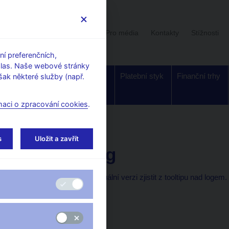
Uživatelská sekce
Stalo se
Pro média
Kontakty
Stížnosti
í preferenčních,
hlas. Naše webové stránky
Dohled a
Bankovky a
Platební styk
Finanční trhy
ak některé služby (např.
regulace
mince
maci o zpracování cookies
.
tví ČNB
Changelog
s
Uložit a zavřít
Changelog
V aplikaci SDAT lze aktuální verzi zjistit z tooltipu nad logem.
Verze:
1.99.6
Nasazeno: 18. 12. 2025