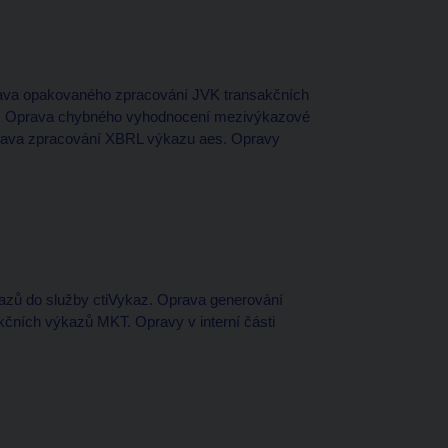
rava opakovaného zpracování JVK transakčních
kátů. Oprava chybného vyhodnocení mezivýkazové
rava zpracování XBRL výkazu aes. Opravy
kazů do služby ctiVykaz. Oprava generování
kčních výkazů MKT. Opravy v interní části