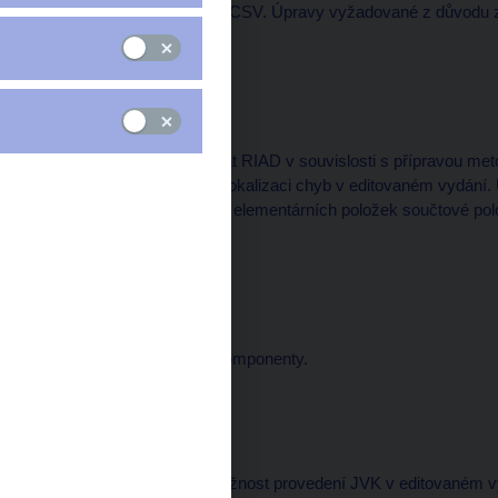
Podpora formátu XBRL-CSV. Úpravy vyžadované z důvodu zpr
části aplikace.
Verze:
1.98.3
Nasazeno: 9. 7. 2025
Úprava plnění obrazu dat RIAD v souvislosti s přípravou me
a podbarvení buněk při lokalizaci chyb v editovaném vydání
a 4.1. Úprava zobrazení elementárních položek součtové pol
v interní části aplikace.
Verze:
1.95.6
Nasazeno: 27. 1. 2025
Oprava podepisovací komponenty.
Verze:
1.95.5
Nasazeno: 15. 1. 2025
Pro vybrané výkazy možnost provedení JVK v editovaném vy