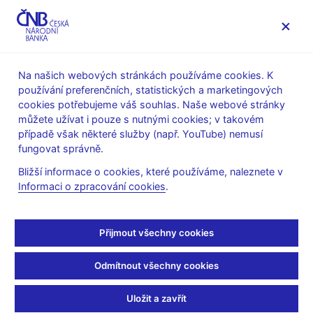
MENU
Na našich webových stránkách používáme cookies. K
používání preferenčních, statistických a marketingových
Úvod
Dohled a regulace
Ochrana spotřebitele
cookies potřebujeme váš souhlas. Naše webové stránky
Chraňte své peníze!
můžete užívat i pouze s nutnými cookies; v takovém
případě však některé služby (např. YouTube) nemusí
Chraňte své peníze!
fungovat správně.
Bližší informace o cookies, které používáme, naleznete v
Volal vám někdo, kdo se vydával za zaměstnance ČNB a
Informaci o zpracování cookies
.
žádal po vás citlivé osobní údaje nebo převod peněz? Víte,
jak zjistit, kdo má povolení k nabízení finančních služeb?
Na co si dát pozor, než začnete investovat?
Přijmout všechny cookies
Na této stránce najdete praktické rady a užitečné informace,
které vám pomohou lépe se orientovat ve světe financí.
Odmítnout všechny cookies
Uložit a zavřít