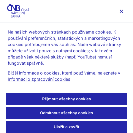
MENU
Na našich webových stránkách používáme cookies. K
používání preferenčních, statistických a marketingových
Úvod
Dohled a regulace
cookies potřebujeme váš souhlas. Naše webové stránky
Mezinárodní aktivity v oblasti regulace a dohledu
můžete užívat i pouze s nutnými cookies; v takovém
Společný výbor
případě však některé služby (např. YouTube) nemusí
fungovat správně.
Společný výbor
Bližší informace o cookies, které používáme, naleznete v
evropských orgánů
Informaci o zpracování cookies
.
dohledu
Přijmout všechny cookies
Společný výbor evropských orgánů dohledu (Joint Committee
Odmítnout všechny cookies
of European Supervisory Authorities) slouží k zajištění souladu
mezi činnostmi těchto orgánů s ohledem na jednotlivá odvětví.
Uložit a zavřít
Prostřednictvím Společného výboru ESAs úzce spolupracují a