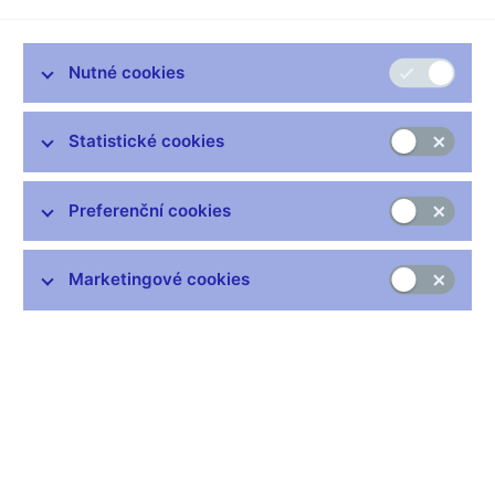
Nutné cookies
Statistické cookies
Preferenční cookies
Transmise měnové politiky
Marketingové cookies
Zkoumání změn v inflační dynamice a ve strukturálních
trendech