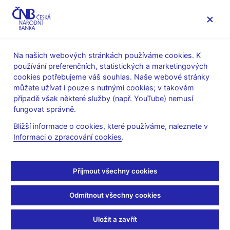
MENU
Na našich webových stránkách používáme cookies. K
používání preferenčních, statistických a marketingových
Úvod
Výzkum
Výzkumné priority ČNB
cookies potřebujeme váš souhlas. Naše webové stránky
můžete užívat i pouze s nutnými cookies; v takovém
Výzkumné priority ČNB
případě však některé služby (např. YouTube) nemusí
fungovat správně.
(2026–2028)
Bližší informace o cookies, které používáme, naleznete v
Informaci o zpracování cookies
.
Výzkumné priority ČNB pro období 2026–2028 vycházejí
z klíčových ekonomických, finančních a technologických
Přijmout všechny cookies
trendů, které budou formovat prostředí, v němž centrální
banka plní svůj mandát. Cílem návrhu je nasměrovat
Odmítnout všechny cookies
výzkum tak, aby posílil analytické zázemí banky napříč
oblastmi – od měnové a inanční stability přes porozumění
strukturálním změnám v ekonomice až po modernizaci
Uložit a zavřít
modelů, práci s daty a technologický vývoj.