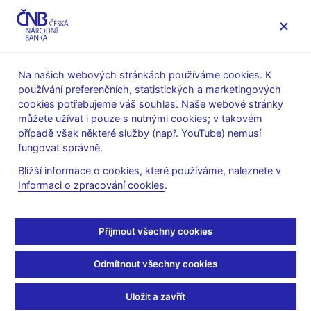
MENU
Na našich webových stránkách používáme cookies. K
používání preferenčních, statistických a marketingových
Úvod
Dohled a regulace
Legislativní základna
cookies potřebujeme váš souhlas. Naše webové stránky
Penzijní společnosti a fondy, zprostředkovatelé penzijních
můžete užívat i pouze s nutnými cookies; v takovém
produktů
případě však některé služby (např. YouTube) nemusí
fungovat správně.
Penzijní společnosti a
Bližší informace o cookies, které používáme, naleznete v
fondy, zprostředkovatelé
Informaci o zpracování cookies
.
penzijních produktů
Přijmout všechny cookies
Regulace v oblasti penzí v působnosti ČNB se týká penzijních
Odmítnout všechny cookies
společností a účastnických a transformovaných fondů podle
zákona o doplňkovém penzijním spoření a zákona o penzijním
Uložit a zavřít
připojištění se státním příspěvkem a zahraničních institucí