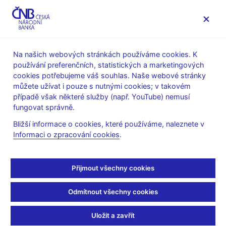
MENU
Na našich webových stránkách používáme cookies. K
používání preferenčních, statistických a marketingových
Úvod
Finanční stabilita
Zátěžové testy
cookies potřebujeme váš souhlas. Naše webové stránky
můžete užívat i pouze s nutnými cookies; v takovém
Zátěžové testy
případě však některé služby (např. YouTube) nemusí
fungovat správně.
Za účelem hodnocení odolnosti vybraných sektorů v ČR
Bližší informace o cookies, které používáme, naleznete v
využívá ČNB zátěžové testy. ČNB uplatňuje jak
Informaci o zpracování cookies
.
agregátní/makro (tzv. top-down), tak individuální/mikro (tzv.
bottom-up) přístupy. Makrozátěžové testy hodnotí odolnost
bankovního sektoru, sektoru penzijních společností, sektoru
Přijmout všechny cookies
investičních fondů, sektoru domácností a sektoru nefinančních
podniků. Mikrozátěžové testy pak hodnotí odolnost jednotlivých
Odmítnout všechny cookies
bank a pojišťoven. Vedle toho ČNB zátěžově testuje i veřejné
finance zemí, vůči nimž mají tuzemské úvěrové instituce
Uložit a zavřít
systémově významné svrchované expozice. Scénáře pro