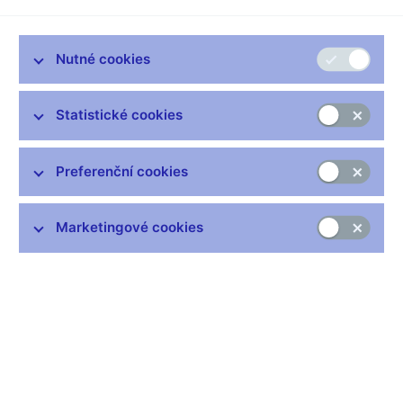
jednotlivé zátěžové testy připravuje ČNB zpravidla ve formě
Základního
a
Nepříznivého
scénáře
ekonomického vývoje.
Metodiky zátěžových testů jsou průběžně upravovány a
Nutné cookies
zveřejňovány na těchto internetových stránkách. Frekvence
provádění testů je pravidelná, u testovaných sektorů roční,
v případě bank pololetní.
Statistické cookies
Metodiky a výsledky zátěžových testů
Bankovní sektor
Preferenční cookies
Pojišťovací sektor
Sektor penzijních společností
Marketingové cookies
Sektor investičních fondů
Sektor veřejných financí
Sektor domácností
Sektor nefinančních podniků