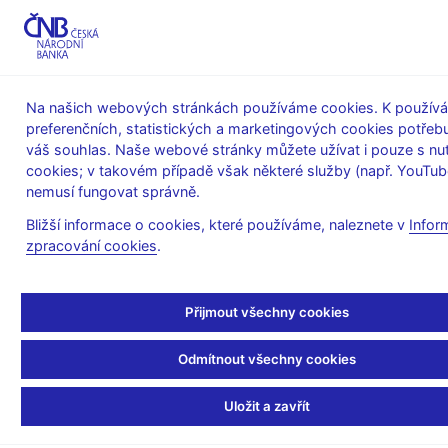
MENU
Na našich webových stránkách používáme cookies. K používá
preferenčních, statistických a marketingových cookies potřeb
Úvod
Výzkum
ČNB Lab
Payments
váš souhlas. Naše webové stránky můžete užívat i pouze s nu
cookies; v takovém případě však některé služby (např. YouTub
Payments
nemusí fungovat správně.
Bližší informace o cookies, které používáme, naleznete v
Infor
zpracování cookies
.
Přijmout všechny cookies
Odmítnout všechny cookies
Modul Payments zahrnuje inovativní projekty a výzkum ČNB v
oblasti budoucnosti placení. Především se jedná o rozvoj
Uložit a zavřít
systému okamžitých plateb a snahu o co nejširší využívání této
špičkové infrastruktury v praxi (např. formou odstraňování