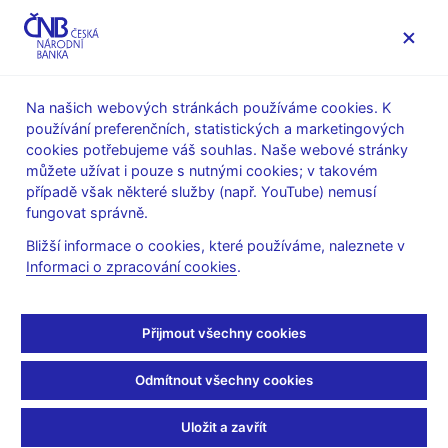
MENU
Na našich webových stránkách používáme cookies. K
používání preferenčních, statistických a marketingových
Úvod
Dohled a regulace
Seznamy a evidence
cookies potřebujeme váš souhlas. Naše webové stránky
Ostatní seznamy
můžete užívat i pouze s nutnými cookies; v takovém
případě však některé služby (např. YouTube) nemusí
Ostatní seznamy
fungovat správně.
Bližší informace o cookies, které používáme, naleznete v
Seznam emitentů, kterým bylo uděleno povolení pro krytý
Informaci o zpracování cookies
.
blok, a krytých dluhopisů, které mohou obsahovat
označení „evropský krytý dluhopis“, případně „evropský
krytý dluhopis (prémiový) (pdf, 339 kB)
Přijmout všechny cookies
Seznamy EBA (externí odkaz, anglicky)
s informacemi
relevantními pro výpočet kapitálových požadavků k
Odmítnout všechny cookies
úvěrovému riziku podle nařízení (EU) č. 575/2013
Registry ESMA (externí odkaz, anglicky)
Uložit a zavřít