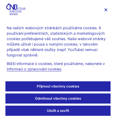
MENU
Na našich webových stránkách používáme cookies. K
používání preferenčních, statistických a marketingových
Úvod
Dohled a regulace
cookies potřebujeme váš souhlas. Naše webové stránky
Souhrnné informace o finančním sektoru
můžete užívat i pouze s nutnými cookies; v takovém
Základní ukazatele o sektorech finančního trhu
případě však některé služby (např. YouTube) nemusí
fungovat správně.
Základní ukazatele o
Bližší informace o cookies, které používáme, naleznete v
sektorech finančního
Informaci o zpracování cookies
.
trhu
Přijmout všechny cookies
Česká národní banka pravidelně uveřejňuje základní informace
Odmítnout všechny cookies
o vývoji jednotlivých sektorů finančního trhu, čímž zpřístupňuje
odborné i laické veřejnosti základní kvantitativní údaje o
Uložit a zavřít
velikosti, finanční situaci a obezřetnosti podnikání bank,