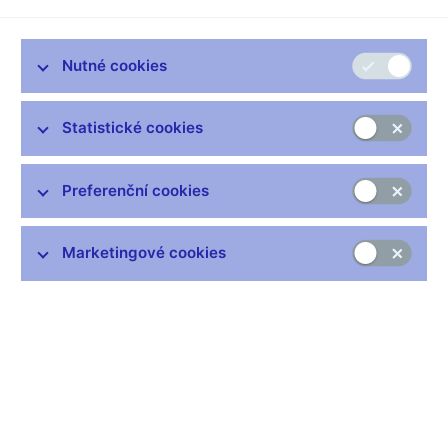
družstevních záložen, pojišťoven, obchodníků s cennými
papíry, investičních společností, fondů kolektivního investování,
penzijních společností a fondů penzijních společností.
Nutné cookies
Informace jsou nově zpřístupněny prostřednictvím
aplikace
ARAD
, která byla dosud používána především pro
Statistické cookies
statistické informace. Přechod na novou formu prezentace dat
umožňuje publikovat delší časové řady a využívat i další
funkcionality této aplikace. Okruh publikovaných dat se
Preferenční cookies
významně mění zejména v sektorech bank, družstevních
záložen a obchodníků s cennými papíry, kde jsou nyní
publikována data, která odpovídají novým výkazům a hlášením
Marketingové cookies
v rámci jednotných reportovacích rámců zaváděných
evropskými předpisy (COREP, FINREP) prostřednictvím
Prováděcího nařízení Komise (EU) č. 680/2014 ze dne
16. dubna 2014, kterým se stanoví prováděcí technické normy,
pokud jde o podávání zpráv institucí pro účely dohledu podle
nařízení Evropského parlamentu a Rady (EU) č. 575/2013. V
ostatních sektorech byl zachován stávající okruh publikovaných
ukazatelů.