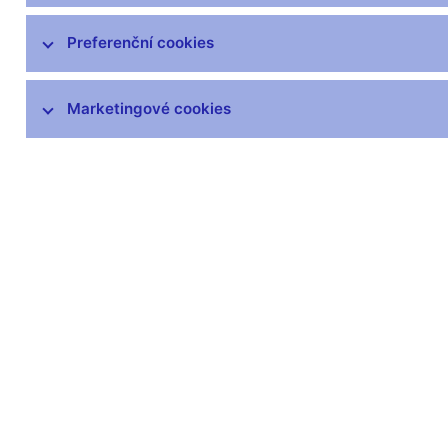
poškozených a neplatných peněz
Výskyt padělků
Preferenční cookies
Peněžní oběh
Marketingové cookies
Dohled nad peněžním oběhem
Numizmatika
Legislativa
Archivní údaje