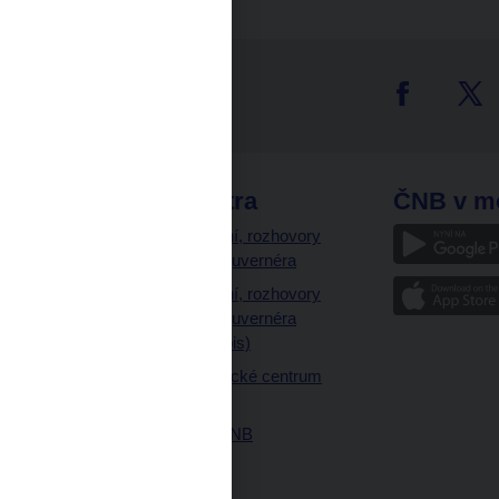
tter
odkazy
ČNB extra
ČNB v m
a
Vystoupení, rozhovory
a články guvernéra
ázky
Vystoupení, rozhovory
ajetku
a články guvernéra
ných prostor
(úplný výpis)
Návštěvnické centrum
ČNB
Historie ČNB