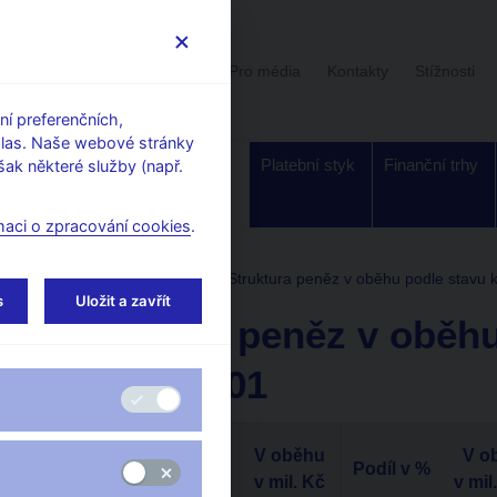
Uživatelská sekce
Stalo se
Pro média
Kontakty
Stížnosti
í preferenčních,
hlas. Naše webové stránky
Dohled a
Bankovky a
Platební styk
Finanční trhy
ak některé služby (např.
regulace
mince
maci o zpracování cookies
.
Struktura peněz v oběhu
Struktura peněz v oběhu podle stavu k
s
Uložit a zavřít
Struktura peněz v oběhu
31. 12. 2001
V oběhu
V o
Nominální hodnota
Podíl v %
v mil. Kč
v mil