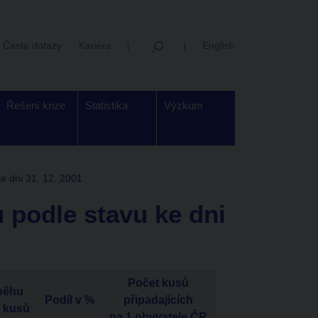
Časté dotazy
Kariéra
English
Řešení krize
Statistika
Výzkum
e dni 31. 12. 2001
 podle stavu ke dni
Počet kusů
běhu
Podíl v %
připadajících
. kusů
na 1 obyvatele ČR