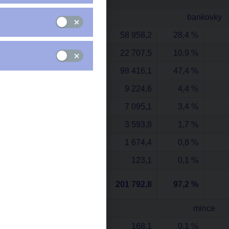
bankovky
5 000 Kč
58 958,2
28,4 %
2 000 Kč
22 707,5
10,9 %
1 000 Kč
98 416,1
47,4 %
500 Kč
9 224,6
4,4 %
200 Kč
7 095,1
3,4 %
100 Kč
3 593,8
1,7 %
50 Kč
1 674,4
0,8 %
20 Kč
123,1
0,1 %
bankovky
201 792,8
97,2 %
celkem
mince
50 Kč
168,1
0,1 %