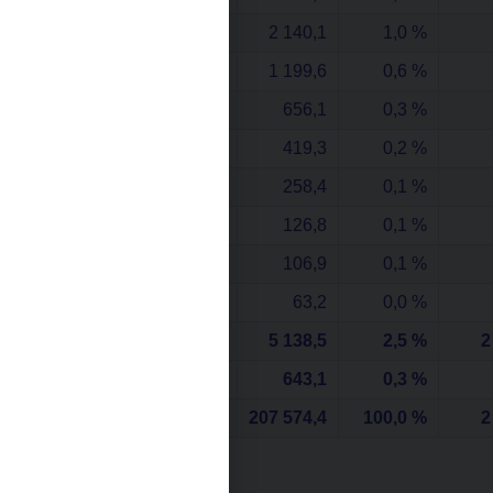
20 Kč
2 140,1
1,0 %
10 Kč
1 199,6
0,6 %
5 Kč
656,1
0,3 %
2 Kč
419,3
0,2 %
1 Kč
258,4
0,1 %
0,50 Kč
126,8
0,1 %
0,20 Kč
106,9
0,1 %
0,10 Kč
63,2
0,0 %
mince celkem
5 138,5
2,5 %
2
pamětní mince
643,1
0,3 %
Celkem
207 574,4
100,0 %
2