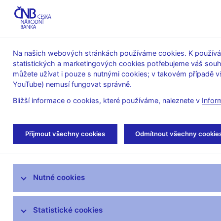
ABO-K
Na našich webových stránkách používáme cookies. K používán
statistických a marketingových cookies potřebujeme váš sou
O ČNB
Měnová
Finanční
můžete užívat i pouze s nutnými cookies; v takovém případě vš
YouTube) nemusí fungovat správně.
politika
stabilita
Bližší informace o cookies, které používáme, naleznete v
Infor
Úvod
Bankovky a mince
Peněžní oběh
Přijmout všechny cookies
Odmítnout všechny cookie
Bankovky
Nutné cookies
Mince
Výměna tuzemských peněz
Statistické cookies
opotřebených oběhem, běžně