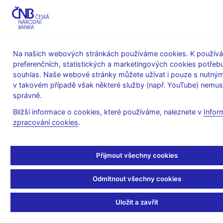
MENU
Na našich webových stránkách používáme cookies. K používá
preferenčních, statistických a marketingových cookies potřeb
Úvod
Bankovky a mince
Peněžní oběh
souhlas. Naše webové stránky můžete užívat i pouze s nutným
Struktura peněz v oběhu
v takovém případě však některé služby (např. YouTube) nemus
Struktura peněz v oběhu podle stavu ke dni 31. 12. 2021
správně.
Struktura peněz v oběhu
Bližší informace o cookies, které používáme, naleznete v
Infor
zpracování cookies
.
podle stavu ke dni 31. 12.
2021
Přijmout všechny cookies
Odmítnout všechny cookies
V
Nominální
V oběhu
Podíl v
oběhu
Podíl v
p
Uložit a zavřít
hodnota
v mil. Kč
%
v mil.
%
kusů