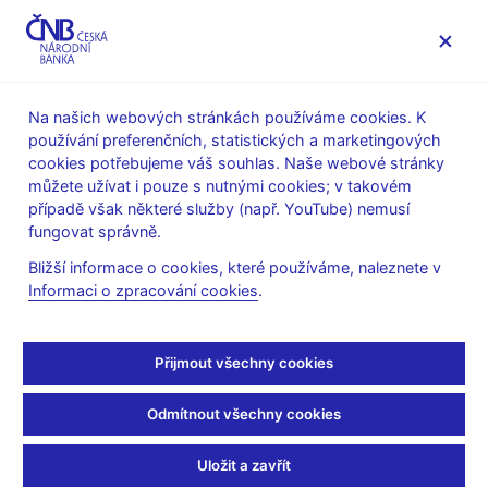
MENU
Na našich webových stránkách používáme cookies. K
používání preferenčních, statistických a marketingových
Úvod
Statistika
Dohledová statistika
cookies potřebujeme váš souhlas. Naše webové stránky
Metodické informace k dohledové statistice
můžete užívat i pouze s nutnými cookies; v takovém
případě však některé služby (např. YouTube) nemusí
Metodické informace k
fungovat správně.
dohledové statistice
Bližší informace o cookies, které používáme, naleznete v
Informaci o zpracování cookies
.
Struktura výkazů a jejich detailní metodika je dostupná v
produkčním prostředí informačního systému
SDAT
v části
Přijmout všechny cookies
Metodické informace
v členění podle jednotlivých subsektorů
finančního trhu.
Odmítnout všechny cookies
K zajištění dostatečné informovanosti zejména vykazujících
osob ČNB aktuálně informuje prostřednictvím této stránky o
Uložit a zavřít
dalších důležitých skutečnostech týkajících se metodiky