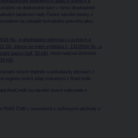
shromažďování podrobných údajů o úvěrech a
u účastní na dobrovolné bázi v rámci dlouhodobé
hodnutím bankovní rady České národní banky v
rovedeno na základě formálního právního aktu
2018 Sb., o předkládání informací o úvěrech a
23 Sb., kterou se mění vyhláška č. 131/2018 Sb., o
rodní bance (pdf, 50 kB)
, která nabývá účinnosti
239 kB)
.
 národní úrovni doplněn o požadavky plynoucí z
 registru úvěrů údaji získanými z AnaCredit.
at AnaCredit na národní úrovni naleznete v
mem RIAD ČNB v souvislosti s úvěrovými obchody v