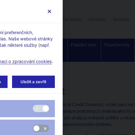
Uživatelská sekce
Stalo se
Pro média
Kontakty
Stížnosti
í preferenčních,
hlas. Naše webové stránky
Dohled a
Bankovky a
Platební styk
Finanční trhy
ak některé služby (např.
regulace
mince
maci o zpracování cookies
.
s
Uložit a zavřít
AnaCredit
Projekt AnaCredit (Analytical Credit Datasets) vznikl jako inic
vytvoření nadnárodní databáze podrobných (individuálních) ú
statistický sběr potřebný pro analýzy měnové politiky a ekon
stability a podporu mikroobezřetnostního dohledu.