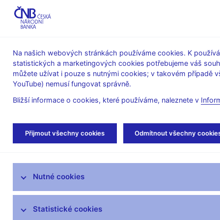
ABO-K
Na našich webových stránkách používáme cookies. K používán
statistických a marketingových cookies potřebujeme váš sou
O ČNB
Měnová
Finanční
můžete užívat i pouze s nutnými cookies; v takovém případě vš
YouTube) nemusí fungovat správně.
politika
stabilita
Bližší informace o cookies, které používáme, naleznete v
Infor
Úvod
Statistika
AnaCredit
Přijmout všechny cookies
Odmítnout všechny cookie
ARAD – systém časových řad
Nutné cookies
SDAT – sběr dat výkaznictví ČNB
Měnová a finanční statistika
Statistické cookies
AnaCredit