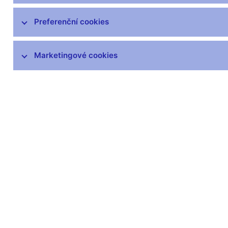
Co je nového v AnaCredit
Preferenční cookies
Vykazování do AnaCredit
RIAD
Marketingové cookies
Statistika platební bilance
Dohledová statistika
Statistika finančních účtů
Všeobecná ekonomická statistika
Vládní finanční statistiky
Centrální evidence účtů
Inflace
SDDS Plus
Další statistiky ČNB