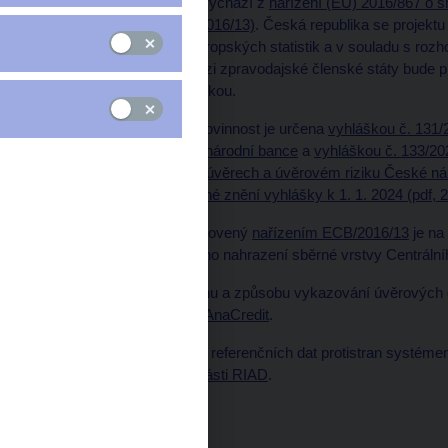
Sběr dat pro AnaCredit vychází z
nařízení (EU) 2016/867 o 
úvěrovém riziku (ECB/2016/13)
. Česká republika se projekt
snahy o harmonizaci evropských statistik a v souladu s roz
roce 2014. Zařazení mezi zpravodajské členské státy bude p
Evropskou centrální bankou.
Národní zpravodajská povinnost je určena
vyhláškou č. 131/
úvěrovém riziku České národní bance
a
vyhláškou č. 133/20
předkládání informací o úvěrech a úvěrovém riziku České ná
dnem 1. ledna 2024;
úplné znění vyhlášky k 1. 1. 2024 (pdf, 
Rozsah požadavků stanovený
nařízením ECB/2016/13
je na
úkolů ČNB a plánovaného nahrazení sběrné vrstvy Centrálního
Bližší informace k obsahu a způsobu vykazování úvěrových d
záložce
Vykazování do AnaCredit
.
Bližší informace o sběru referenčních dat protistran systé
AnaCredit naleznete
v části RIAD
.