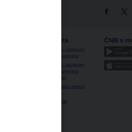
tter
odkazy
ČNB extra
ČNB v m
a
Vystoupení, rozhovory
a články guvernéra
ázky
Vystoupení, rozhovory
ajetku
a články guvernéra
ných prostor
(úplný výpis)
Návštěvnické centrum
ČNB
Historie ČNB