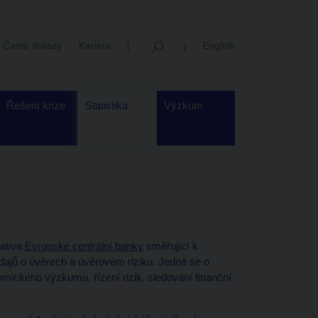
Časté dotazy
Kariéra
English
Řešení krize
Statistika
Výzkum
iativa
Evropské centrální banky
směřující k
dajů o úvěrech a úvěrovém riziku. Jedná se o
omického výzkumu, řízení rizik, sledování finanční