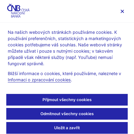
MENU
Na našich webových stránkách používáme cookies. K
používání preferenčních, statistických a marketingových
Úvod
Statistika
SDAT – sběr dat výkaznictví ČNB
cookies potřebujeme váš souhlas. Naše webové stránky
Změny v platných metodikách
můžete užívat i pouze s nutnými cookies; v takovém
případě však některé služby (např. YouTube) nemusí
SDAT – změny v
fungovat správně.
platných metodikách
Bližší informace o cookies, které používáme, naleznete v
Informaci o zpracování cookies
.
Přijmout všechny cookies
Platnými metodikami jsou myšleny metodiky, podle kterých
probíhá sběr dat na SDAT PROD. Technicky mohou být ve
Odmítnout všechny cookies
stavu Platný, ale v případě metodik načítaných z taxonomií EBA
a EIOPA i ve stavu Projektovaný.
Uložit a zavřít
03.08.2026 - V rámci vykazovacího rámce IPS (metodika