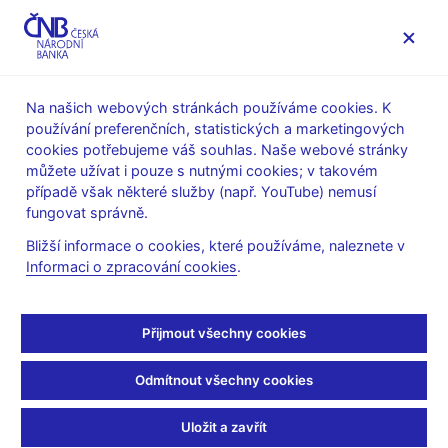
MENU
Na našich webových stránkách používáme cookies. K
používání preferenčních, statistických a marketingových
Úvod
Statistika
SDAT – sběr dat výkaznictví ČNB
cookies potřebujeme váš souhlas. Naše webové stránky
Technická pracovní skupina
můžete užívat i pouze s nutnými cookies; v takovém
případě však některé služby (např. YouTube) nemusí
Technická pracovní
fungovat správně.
skupina
Bližší informace o cookies, které používáme, naleznete v
Informaci o zpracování cookies
.
Technická pracovní skupina byla ustavena po dohodě ČNB s
asociacemi finančního trhu, na základě které jednotlivé
Přijmout všechny cookies
asociace nominovali své zástupce. Pro tuto chvíli je nominace
do pracovní skupiny uzavřená, nicméně materiály a výstupy z
Odmítnout všechny cookies
jednotlivých jednání budou veřejně publikovány na této stránce.
Záznamy z jednání TPS a související
Uložit a zavřít