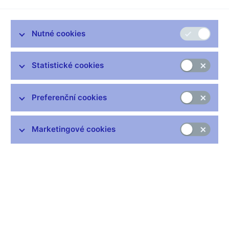
orgánem bankovní rady České národní banky, který se zaměřil
na koncepční rozvoj dohledu nad finančním trhem. Novela
zákona č. 6/1993 Sb. o ČNB účinná od 17. srpna 2013 tento
Nutné cookies
poradní orgán bankovní rady zrušila. Pod následujícími odkazy
naleznete
tiskové zprávy z jednání výboru pro finanční trh
a
Statistické cookies
zápisy z jeho jednání
.
Preferenční cookies
Zůstaňme v kontaktu
Newsletter
Marketingové cookies
Nejčastější odkazy