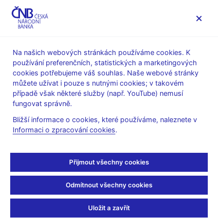
MENU
Na našich webových stránkách používáme cookies. K
používání preferenčních, statistických a marketingových
Úvod
O ČNB
Bankovní rada
cookies potřebujeme váš souhlas. Naše webové stránky
Poradní orgány bankovní rady ČNB
můžete užívat i pouze s nutnými cookies; v takovém
případě však některé služby (např. YouTube) nemusí
Poradní orgány bankovní
fungovat správně.
rady ČNB
Bližší informace o cookies, které používáme, naleznete v
Informaci o zpracování cookies
.
Rozkladová komise
Rozkladová komise
je poradní orgán bankovní rady pro
Přijmout všechny cookies
přípravu návrhů rozhodnutí bankovní rady České národní banky
vydávaných ve správním řízení.
Odmítnout všechny cookies
Výbor pro finanční trh
Uložit a zavřít
Výbor pro finanční trh byl v letech 2006-2013 poradním