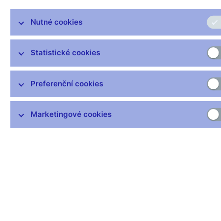
21. do 23. srpna. Přijela většina guvernérů. Akademici z
prestižních univerzit zde prezentovali své dosud nepublikované
Nutné cookies
články připravené speciálně pro tuto konferenci. Jaké závěry z
toho vyplývají pro Česko?
Statistické cookies
Preferenční cookies
Marketingové cookies