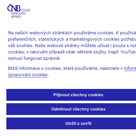
MENU
Na našich webových stránkách používáme cookies. K používá
preferenčních, statistických a marketingových cookies potřeb
Úvod
O ČNB
čnBlog
váš souhlas. Naše webové stránky můžete užívat i pouze s nu
cookies; v takovém případě však některé služby (např. YouTub
Tue Sep 02 08:30:00 CEST 2025
Michl Aleš
nemusí fungovat správně.
Měnová politika
Bližší informace o cookies, které používáme, naleznete v
Infor
Zápisky guvernéra z
zpracování cookies
.
konference v Jackson
Přijmout všechny cookies
Hole 2025
Odmítnout všechny cookies
Nejsledovanější konference na světě v oboru centrálního
bankovnictví se každoročně koná v horském prostředí
Uložit a zavřít
amerického údolí Jackson Hole, blízko národního parku
Yellowstone. Organizuje ji Kansas City Fed. Letos probíhala od