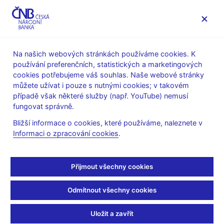
MENU
Na našich webových stránkách používáme cookies. K
používání preferenčních, statistických a marketingových
Úvod
Veřejnost
Servis pro média
cookies potřebujeme váš souhlas. Naše webové stránky
Vystoupení, konference, semináře
můžete užívat i pouze s nutnými cookies; v takovém
Prezentace a vystoupení
případě však některé služby (např. YouTube) nemusí
fungovat správně.
13. 6. 2024
Michl Aleš
Bližší informace o cookies, které používáme, naleznete v
Zkrocení inflace z 18 %
Informaci o zpracování cookies
.
na 2 % a vize ziskové
Přijmout všechny cookies
centrální banky
Odmítnout všechny cookies
Aleš Michl, guvernér ČNB
Central Banking Summer Meetings
Uložit a zavřít
Londýn, 13. června 2024