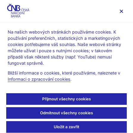
MENU
Na našich webových stránkách používáme cookies. K
používání preferenčních, statistických a marketingových
Úvod
Statistika
Statistika platební bilance
cookies potřebujeme váš souhlas. Naše webové stránky
Zahraniční zadluženost
můžete užívat i pouze s nutnými cookies; v takovém
případě však některé služby (např. YouTube) nemusí
Zahraniční zadluženost
fungovat správně.
Bližší informace o cookies, které používáme, naleznete v
v CZK
Informaci o zpracování cookies
.
Zahraniční zadluženost - rok 2026
Zahraniční zadluženost - rok 2025
Přijmout všechny cookies
Zahraniční zadluženost - rok 2024
Odmítnout všechny cookies
Zahraniční zadluženost - rok 2023
Zahraniční zadluženost - rok 2022
Uložit a zavřít