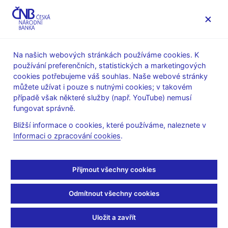
MENU
Na našich webových stránkách používáme cookies. K
používání preferenčních, statistických a marketingových
Úvod
Stalo se
Tiskové zprávy
cookies potřebujeme váš souhlas. Naše webové stránky
můžete užívat i pouze s nutnými cookies; v takovém
TISKOVÉ ZPRÁVY
27. 11. 2025
Finanční stabilita
případě však některé služby (např. YouTube) nemusí
fungovat správně.
ČNB doporučuje
Bližší informace o cookies, které používáme, naleznete v
Informaci o zpracování cookies
.
přísnější limity pro
investiční hypotéky.
Přijmout všechny cookies
Kapitálové rezervy se
Odmítnout všechny cookies
nemění
Uložit a zavřít