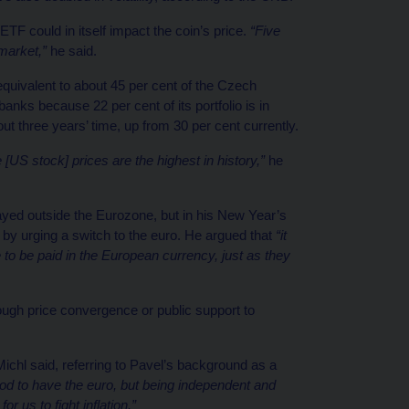
ETF could in itself impact the coin’s price.
“Five
 market,”
he said.
quivalent to about 45 per cent of the Czech
ks because 22 per cent of its portfolio is in
out three years’ time, up from 30 per cent currently.
[US stock] prices are the highest in history,”
he
yed outside the Eurozone, but in his New Year’s
 by urging a switch to the euro. He argued that
“it
e to be paid in the European currency, just as they
ugh price convergence or public support to
ichl said, referring to Pavel’s background as a
good to have the euro, but being independent and
 us to fight inflation.”