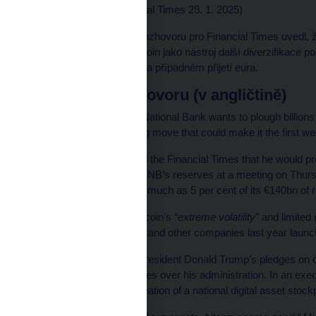
Raphael Minder
(Financial Times 29. 1. 2025)
Guvernér Aleš Michl v rozhovoru pro Financial Times uvedl,
možnosti nakupovat bitcoin jako nástroj další diverzifikace po
měnové politice, koruně a případném přijetí eura.
Plné znění rozhovoru (v angličtině)
The head of the Czech National Bank wants to plough billions 
bitcoin, a groundbreaking move that could make it the first w
Governor Aleš Michl told the Financial Times that he would pres
way of diversifying the CNB’s reserves at a meeting on Thur
could eventually hold as much as 5 per cent of its €140bn of r
While acknowledging bitcoin’s
“extreme volatility”
and limited r
bitcoin since BlackRock and other companies last year launc
He also pointed to US President Donald Trump’s pledges on de
cryptocurrency executives over his administration. In an exe
group to evaluate the creation of a national digital asset stockp