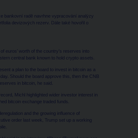
 že bankovní radě navrhne vypracování analýzy
rtfolia devizových rezerv. Dále také hovořil o
of euros’ worth of the country’s reserves into
estern central bank known to hold crypto assets.
ent a plan to the board to invest in bitcoin as a
sday. Should the board approve this, then the CNB
eserves in bitcoin, he said.
ecord, Michl highlighted wider investor interest in
hed bitcoin exchange traded funds.
regulation and the growing influence of
cutive order last week, Trump set up a working
ile.