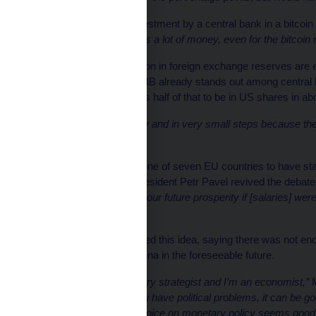
Michl said any large investment by a central bank in a bitcoin 
per cent [of our assets] is a lot of money, even for the bitcoin
The central bank’s €140bn in foreign exchange reserves are e
Republic’s GDP. The CNB already stands out among central ban
equities, and Michl wants half of that to be in US shares in ab
“We are buying gradually and in very small steps because the 
said.
The Czech Republic is one of seven EU countries to have sta
address to the nation President Petr Pavel revived the debate
would certainly promote our future prosperity if [salaries] wer
are in Germany.”
However, Michl dismissed this idea, saying there was not eno
abandon the Czech koruna in the foreseeable future.
“Our president is a military strategist and I’m an economist,”
M
Nato commander.
“If you have political problems, it can be 
having an independent voice on monetary policy seems good for