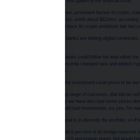
referred to bitcoin as the
“evil spawn of the financial crisis”
.
El Salvador has been a rare, prominent backer of crypto, mak
6,048 bitcoins in its treasury, worth about $621mn, according t
American country scaled back its crypto ambitions late last ye
In addition, some central banks are piloting digital currencies,
cryptocurrencies.
Michl said more central banks could follow his lead within the
commercial banks had recently changed tack and added crypto
begun investing in crypto.
However, he added that the investment could prove to be wor
“It’s possible to have a big range of outcomes, that bitcoin wil
value … but in our history we have also had some stocks li
have some experience with bad investments, so, yes, I’m ready
“But I’m saying that my goal is to diversify the portfolio, so if bi
If the Czech bank had held 5 per cent of its foreign reserves i
would have increased by 3.5 percentage points, but would have