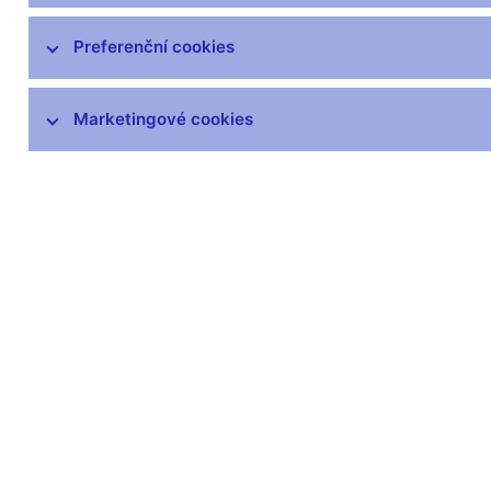
čnBlog
ČNBvlog
Preferenční cookies
ČNBpodcast
Fotogalerie
Marketingové cookies
Komentáře ČNB ke zveřejněným
statistickým údajům o inflaci a HDP
Audio, video
Prezentace pro novináře
Vystoupení, konference, semináře
Mediální karanténa
Harmonogramy a další informace
Kontakty