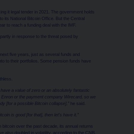
ing it legal tender in 2021. The government holds
o its National Bitcoin Office. But the Central
ar to reach a funding deal with the IMF.
 partly in response to the threat posed by
 next five years, just as several funds and
 to their portfolios. Some pension funds have
thless.
l have a value of zero or an absolutely fantastic
ke Enron or the payment company Wirecard, so we
 [for a possible Bitcoin collapse],”
he said.
tcoin is good [for that], then let’s have it.”
n bitcoin over the past decade, its annual returns
 also doubled in volatility, according to the CNB.