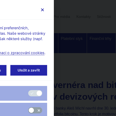
Uživatelská sekce
Stalo se
Pro média
Kontakty
Stížnosti
í preferenčních,
hlas. Naše webové stránky
Dohled a
Bankovky a
Platební styk
Finanční trhy
ak některé služby (např.
regulace
mince
maci o zpracování cookies
.
orské články, rozhovory
s
Uložit a zavřít
29. 1. 2025
Michl Aleš
Úvahy guvernéra nad bi
portfolio v devizových 
Guvernér České národní banky Aleš Michl navrhl dne 30. le
vytvoření testovacího portfolia bitcoinu. Tento krok je motivo