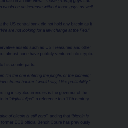
hl said in an interview.
“Those [Trump] guys can
end would be an increase without those guys as well,
the US central bank did not hold any bitcoin as it
“We are not looking for a law change at the Fed,”
nservative assets such as US Treasuries and other
but almost none have publicly ventured into crypto.
to his counterparts.
n I’m the one entering the jungle, or the pioneer,”
nvestment banker I would say, I like profitability.”
ting in cryptocurrencies is the governor of the
in to
“digital tulips”
, a reference to a 17th century
alue of bitcoin is still zero”
, adding that
“bitcoin is
e former ECB official Benoît Couré has previously