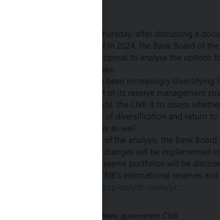
Rozhovor s
Alešem Michlem, guvernérem ČNB