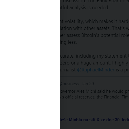
Komentář guvernéra Aleše Michla na síti X ze dne 30. led