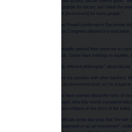
“For the diversification of our assets, bitcoin seems good,”
Mic
now kind of create some bubble for bitcoin, but I think the tr
because it’s an alternative [investment] for more people.”
Federal Reserve chair Jay Powell confirmed in December that 
was not in the list of assets Congress allowed it to purchase.
Powell said at the time.
Central banks have traditionally parked their reserves in co
forms of highly rated bonds. Some have holdings in equities, 
Michl said he had
“a totally different philosophy”
about bitcoin 
“Of course, if you compare my position with other bankers, the
Michl said.
“I used to run an investment fund, so I’m a typical i
Among central bankers to have warned about the risks of inves
Bundesbank, Joachim Nagel, who this month compared bitco
speculative bubble and then collapse in the price of the bulbs.
European Central Bank officials wrote last year that
“the fair v
not suitable as means of payment or as an investment”
, whil