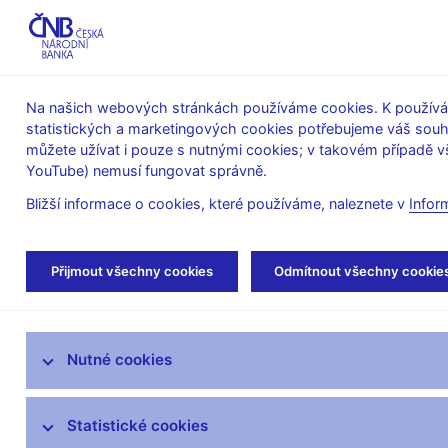
ABO-K
Na našich webových stránkách používáme cookies. K používán
statistických a marketingových cookies potřebujeme váš sou
O ČNB
Měnová
Finanční
můžete užívat i pouze s nutnými cookies; v takovém případě vš
YouTube) nemusí fungovat správně.
politika
stabilita
Bližší informace o cookies, které používáme, naleznete v
Infor
Úvod
Veřejnost
Servis pro média
Aut
Přijmout všechny cookies
Odmítnout všechny cookie
Servis pro média
Nutné cookies
Tiskové zprávy
Autorské články, rozhovory
Statistické cookies
Vystoupení a rozhovory guvernéra