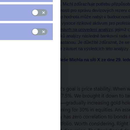
vysoce rizikové aktivum. Michl zdůrazňuje potřebu přizpůso
a prozkoumat nové možnosti pro správu devizových rezerv ce
významnou volatilitu, jeho hodnota může nabýt v budoucnost
připomněl, že se jedná o vysoce rizikové aktivum pro profesion
Bankovní rada schválila
návrh na provedení analýzy
, jejímž 
aktiv. Na základě výsledků analýzy následně bankovní rada 
změny v této oblasti nenastanou. Je důležité zdůraznit, že se
konečné rozhodnutí bude záviset na výsledcích této analýzy
Komentář guvernéra Aleše Michla na síti X ze dne 29. led