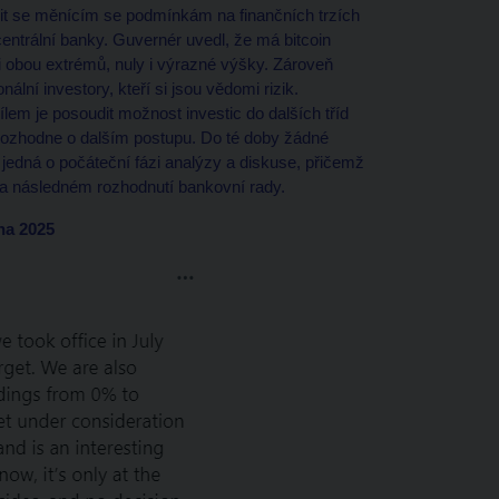
bit se měnícím se podmínkám na finančních trzích
ntrální banky. Guvernér uvedl, že má bitcoin
i obou extrémů, nuly i výrazné výšky. Zároveň
ální investory, kteří si jsou vědomi rizik.
cílem je posoudit možnost investic do dalších tříd
rozhodne o dalším postupu. Do té doby žádné
 jedná o počáteční fázi analýzy a diskuse, přičemž
 a následném rozhodnutí bankovní rady.
na 2025