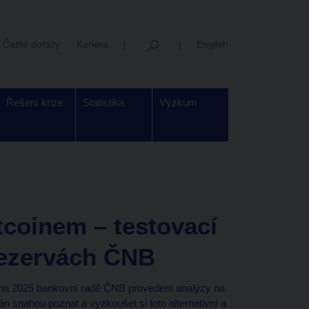
Časté dotazy
Kariéra
English
Řešení krize
Statistika
Výzkum
tcoinem – testovací
rezervách ČNB
dna 2025 bankovní radě ČNB provedení analýzy na
ván snahou poznat a vyzkoušet si toto alternativní a