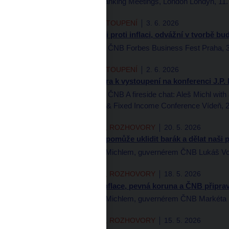
governors Central Banking Meetings, London Londýn, 11.
PREZENTACE A VYSTOUPENÍ
3. 6. 2026
Konzervativní v boji proti inflaci, odvážní v tvorbě b
Aleš Michl, guvernér ČNB Forbes Business Fest Praha, 
PREZENTACE A VYSTOUPENÍ
2. 6. 2026
Poznámky guvernéra k vystoupení na konferenci J.P.
Aleš Michl, guvernér ČNB A fireside chat: Aleš Michl with
Morgan CEE Macro & Fixed Income Conference Vídeň, 2
AUTORSKÉ ČLÁNKY, ROZHOVORY
20. 5. 2026
Aleš Michl: AI nám pomůže uklidit barák a dělat naši 
Rozhovor s Alešem Michlem, guvernérem ČNB Lukáš Vož
AUTORSKÉ ČLÁNKY, ROZHOVORY
18. 5. 2026
Aleš Michl: Nízká inflace, pevná koruna a ČNB připra
Rozhovor s Alešem Michlem, guvernérem ČNB Markéta Mal
AUTORSKÉ ČLÁNKY, ROZHOVORY
15. 5. 2026