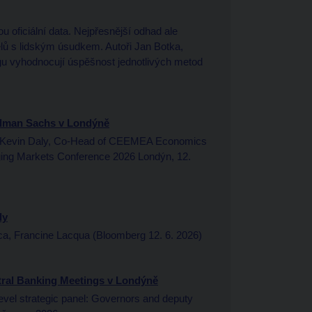
 oficiální data. Nejpřesnější odhad ale
ů s lidským úsudkem. Autoři Jan Botka,
gu vyhodnocují úspěšnost jednotlivých metod
ldman Sachs v Londýně
ith Kevin Daly, Co-Head of CEEMEA Economics
ng Markets Conference 2026 Londýn, 12.
ly
, Francine Lacqua (Bloomberg 12. 6. 2026)
tral Banking Meetings v Londýně
evel strategic panel: Governors and deputy