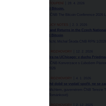
PREZENTACE A VYSTOUPENÍ
28. 4. 2026
A Central Bank. And Bitcoin.
Aleš Michl, guvernér ČNB The Bitcoin Conference 2026 
RESEARCH AND POLICY NOTES
2. 3. 2026
Balancing Volatility and Returns in the Czech Nationa
Update on Gold and Bitcoin
Tomáš Adam, Aleš Michl, Michal Škoda CNB RPN 1/202
AUTORSKÉ ČLÁNKY, ROZHOVORY
12. 2. 2026
Vystoupení guvernéra na UChicago: v duchu Friedma
Aleš Michl, guvernér ČNB Konverzace s Ľubošem Pástore
Business 10. února 2026
AUTORSKÉ ČLÁNKY, ROZHOVORY
4. 1. 2026
Aleš Michl: Po dlouhé době se vyplatí spořit, ne se z
Rozhovor s Alešem Michlem, guvernérem ČNB Terezie 
pořad Partie Terezie Tománkové)
AUTORSKÉ ČLÁNKY, ROZHOVORY
2. 12. 2025