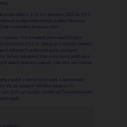
2025.
 snížit inflaci z 17,5 % v červenci 2022 na 2,4 %
rentnosti a odpovědnosti bylo zadání historicky
 ČNB zveřejnila v listopadu 2024.
 činností. Počet ředitelů přímo podřízených
ch míst klesl o 5,1 %. Jedná se o největší redukci
agend některých zrušených pozic postupně
ké začala nakupovat zlato a zvyšovat podíl akcií
ých plateb plošného pokrytí. Lidé díky nim mohou
atég v jedné z komerčních bank a spoluzaložil
ní trh. Je autorem několika odborných i
 V září 2021 byl oceněn medailí od Československé
kých tradic.
tých médiím