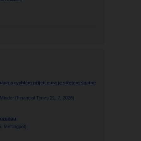
ách a rychlém přijetí eura je střetem špatně
nder (Financial Times 21. 7. 2026)
 korunou
, Meltingpot)