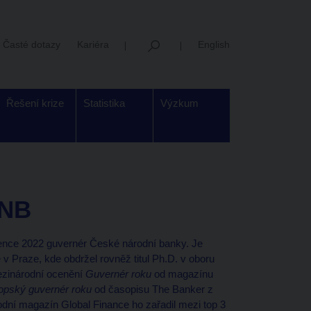
Časté dotazy
Kariéra
English
Řešení krize
Statistika
Výzkum
ČNB
nce 2022 guvernér České národní banky. Je
 Praze, kde obdržel rovněž titul Ph.D. v oboru
mezinárodní ocenění
Guvernér roku
od magazínu
opský guvernér roku
od časopisu The Banker z
odní magazín Global Finance ho zařadil mezi top 3