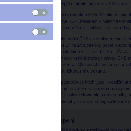
nejlepší centrální bankéře v EU za rok 
Během mandátu Aleše Michla se podařilo
v roce 2024. Milníkem v oblasti transpa
první nezávislé externí revize měnové politiky, jejíž výsledky
Pod vedením Aleše Michla prošla ČNB rozsáhlou racionalizací
bankovní radě se snížil ze 17 na 14 a celkový počet pracovní
počtu zaměstnanců za posledních více než deset let. Část 
převzala AI v souladu s modernizační strategií banky. ČNB ta
v devizových rezervách. V roce 2025 dosáhl systém okamžit
posílat korunové platby za několik málo sekund.
Před nástupem do ČNB působil Aleš Michl jako investiční str
algoritmický fond zaměřený na americké akcie a český peněž
popularizačních publikací z oblasti ekonomie a matematiky.
obce legionářské za dlouhodobý rozvoj a propagaci legionářs
Veřejná vystoupení
Výběr z autorských článků a z rozhovorů poskytnu