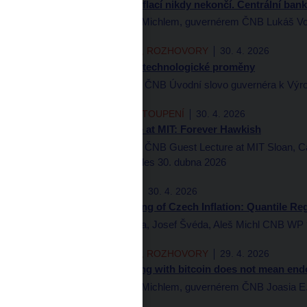
Aleš Michl: Boj s inflací nikdy nekončí. Centrální ba
Rozhovor s Alešem Michlem, guvernérem ČNB Lukáš Vož
AUTORSKÉ ČLÁNKY, ROZHOVORY
30. 4. 2026
Rok nízké inflace a technologické proměny
Aleš Michl, guvernér ČNB Úvodní slovo guvernéra k Výr
PREZENTACE A VYSTOUPENÍ
30. 4. 2026
Governor’s Lecture at MIT: Forever Hawkish
Aleš Michl, guvernér ČNB Guest Lecture at MIT Sloan, C
Athanasios Orphanides 30. dubna 2026
WORKING PAPERS
30. 4. 2026
AI-Based Forecasting of Czech Inflation: Quantile R
Filip Blaha, Jan Botka, Josef Švéda, Aleš Michl CNB WP
AUTORSKÉ ČLÁNKY, ROZHOVORY
29. 4. 2026
Aleš Michl: Engaging with bitcoin does not mean endo
Rozhovor s Alešem Michlem, guvernérem ČNB Joasia E. 