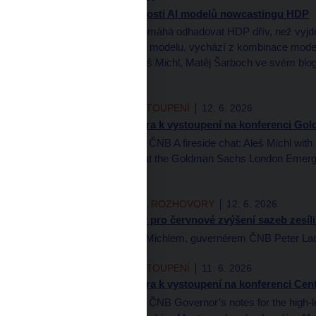
Vyhodnocení přesnosti AI modelů nowcastingu HDP
Umělá inteligence pomáhá odhadovat HDP dřív, než vyjdou
nevychází z jednoho modelu, vychází z kombinace model
Ondřej Michálek, Aleš Michl, Matěj Šarboch ve svém blo
nowcastingu HDP.
PREZENTACE A VYSTOUPENÍ
12. 6. 2026
Poznámky guvernéra k vystoupení na konferenci Go
Aleš Michl, guvernér ČNB A fireside chat: Aleš Michl w
at Goldman Sachs, at the Goldman Sachs London Emergi
června 2026
AUTORSKÉ ČLÁNKY, ROZHOVORY
12. 6. 2026
Aleš Michl: Důvody pro červnové zvýšení sazeb zesíli
Rozhovor s Alešem Michlem, guvernérem ČNB Peter Laca
PREZENTACE A VYSTOUPENÍ
11. 6. 2026
Poznámky guvernéra k vystoupení na konferenci Cen
Aleš Michl, guvernér ČNB Governor’s notes for the high-l