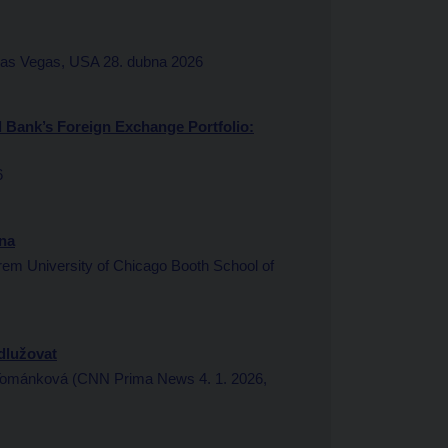
Las Vegas, USA 28. dubna 2026
l Bank’s Foreign Exchange Portfolio:
6
na
m University of Chicago Booth School of
adlužovat
Tománková (CNN Prima News 4. 1. 2026,