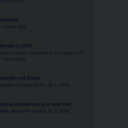
 června 2026
udoucnosti
3. června 2026
 Morgan ve Vídni
 José Cerveira, economist at J.P. Morgan J.P.
. června 2026
práci lépe než dosud
enílek (Seznam Zprávy 20. 5. 2026)
vena na budoucnost, to je moje mise
á, Michal Půr (Insider 18. 5. 2026)