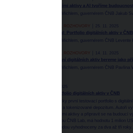
Aleš Michl: Digitálními aktivy a AI tvoříme budoucnos
Rozhovor s Alešem Michlem, guvernérem ČNB Jakub Svob
AUTORSKÉ ČLÁNKY, ROZHOVORY
25. 11. 2025
Guvernér Aleš Michl: Portfolio digitálních aktiv v ČNB
Rozhovor s Alešem Michlem, guvernérem ČNB Levente Ko
AUTORSKÉ ČLÁNKY, ROZHOVORY
14. 11. 2025
Aleš Michl: Testování digitálních aktiv bereme jako 
Rozhovor s Alešem Michlem, guvernérem ČNB Pavlína W
360°)
ČNBLOG
13. 11. 2025
První testovací portfolio digitálních aktiv v ČNB
ČNB spustila historicky první testovací portfolio s digitáln
dolarové stablecoiny a tokenizované depozitum. Autoři vysv
zkušenosti s digitálními aktivy a připravit se na budoucí v
rámci inovačního hubu ČNB Lab, má hodnotu 1 milion US
Výsledky projektu budou vyhodnoceny za dva až tři roky.