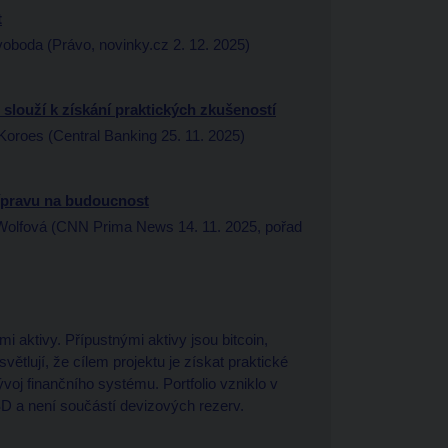
t
oda (Právo, novinky.cz 2. 12. 2025)
 slouží k získání praktických zkušeností
roes (Central Banking 25. 11. 2025)
přípravu na budoucnost
olfová (CNN Prima News 14. 11. 2025, pořad
ími aktivy. Přípustnými aktivy jsou bitcoin,
ětlují, že cílem projektu je získat praktické
ývoj finančního systému. Portfolio vzniklo v
D a není součástí devizových rezerv.