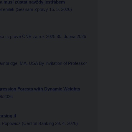
nka musí zůstat navždy jestřábem
enílek (Seznam Zprávy 15. 5. 2026)
oční zprávě ČNB za rok 2025 30. dubna 2026
ambridge, MA, USA By invitation of Professor
egression Forests with Dynamic Weights
 9/2026
rsing it
Popowicz (Central Banking 29. 4. 2026)