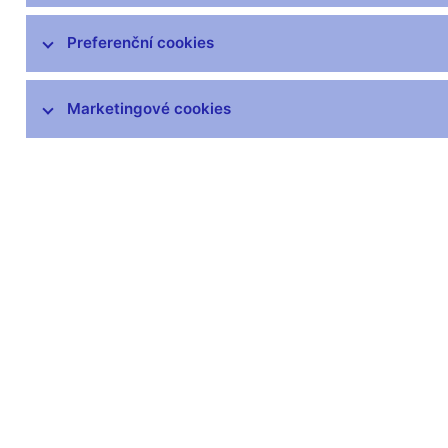
Kde nás najdete
Preferenční cookies
Organizační struktura
Hospodaření
Marketingové cookies
ČNB v EU a mezinárodních vztazích
Publikace
Kongresové centrum
Finanční a ekonomická gramotnost
Návštěvnické centrum
Odborná knihovna
Archiv
Věstník
čnBlog