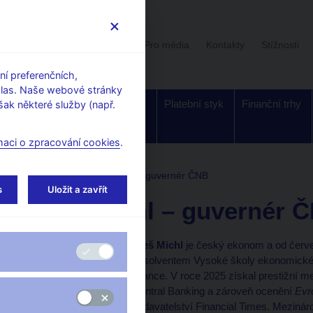
Uživatelská sekce
Stalo se
Pro média
Kontakty
Stížnosti
í preferenčních,
hlas. Naše webové stránky
Dohled a
Bankovky a
Platební styk
Finanční trhy
ak některé služby (např.
regulace
mince
maci o zpracování cookies
.
 bankovní rady
Aleš Michl – guvernér ČNB
s
Uložit a zavřít
Aleš Michl – guvernér 
Aleš Michl
je český ekonom a od červe
absolventem Vysoké školy ekonomické v
finance. V roce 2025 získal prestižní 
Central Banking a zároveň ocenění
Evr
vydavatelství Financial Times. Mezinár