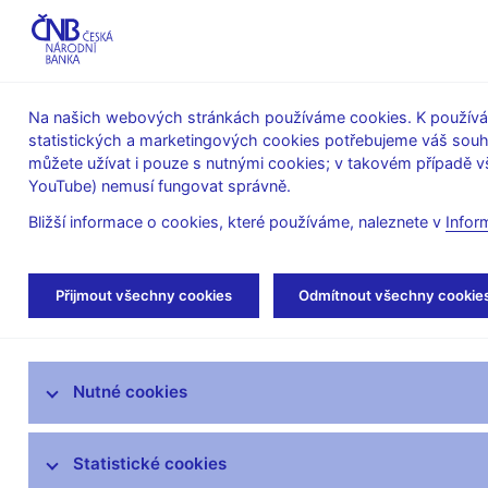
ABO-K
Na našich webových stránkách používáme cookies. K používán
statistických a marketingových cookies potřebujeme váš sou
O ČNB
Měnová
Finanční
můžete užívat i pouze s nutnými cookies; v takovém případě vš
YouTube) nemusí fungovat správně.
politika
stabilita
Bližší informace o cookies, které používáme, naleznete v
Infor
Úvod
O ČNB
Bankovní rada
Členové
Přijmout všechny cookies
Odmítnout všechny cookie
Mandát České národní banky
Nutné cookies
Bankovní rada
Členové bankovní rady
Statistické cookies
Poradní orgány bankovní rady ČNB