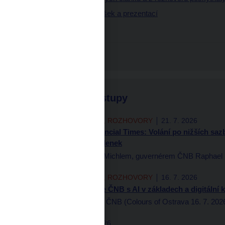
Výběr z přednášek a prezentací
Podcasty
Fotogalerie
Nejnovější výstupy
AUTORSKÉ ČLÁNKY, ROZHOVORY
21. 7. 2026
Aleš Michl pro Financial Times: Volání po nižších sazb
načasovaných myšlenek
Rozhovor s Alešem Michlem, guvernérem ČNB Raphael Mi
AUTORSKÉ ČLÁNKY, ROZHOVORY
16. 7. 2026
Aleš Michl: Stavíme ČNB s AI v základech a digitální
Aleš Michl, guvernér ČNB (Colours of Ostrava 16. 7. 2026
ČNBLOG
14. 7. 2026