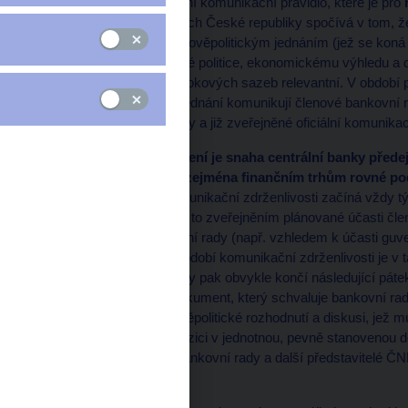
blackout“ je institucionální komunikační pravidlo, které je pro
nástrojem
. V podmínkách České republiky spočívá v tom, že 
ČNB se týden před měnověpolitickým jednáním (jež se kon
vztahujícím se k měnové politice, ekonomickému výhledu a 
nastavení základních úrokových sazeb relevantní. V období
zveřejnění záznamu z jednání komunikují členové bankovní r
rozhodnutí bankovní rady a již zveřejněné oficiální komunik
Důvodem tohoto opatření je snaha centrální banky přede
rozhodování a zajistit zejména finančním trhům rovné podm
informace
. Období komunikační zdrženlivosti začíná vždy 
ve čtvrtek v 15 hodin), a to zveřejněním plánované účasti č
měnové jednání bankovní rady (např. vzhledem k účasti gu
uskutečnit ve středu. Období komunikační zdrženlivosti je v 
středu. Období karantény pak obvykle končí následující páte
bankovní rady
. Tento dokument, který schvaluje bankovní ra
shrnuje poslední měnověpolitické rozhodnutí a diskusi, jež m
účastníkům trhu k dispozici v jednotnou, pevně stanovenou 
aby jednotliví členové bankovní rady a další představitelé ČN
měnovou politiku.