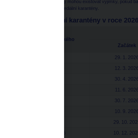
Z komunikační karantény mohou existovat výjimky, pokud ban
převažují nad přínosy mediální karantény.
Období mediální karantény v roce 202
Datum
měnověpolitického
Začátek
jednání
5. 2. 2026
29. 1. 202
19. 3. 2026
12. 3. 202
7. 5. 2026
30. 4. 202
18. 6. 2026
11. 6. 202
6. 8. 2026
30. 7. 202
17. 9. 2026
10. 9. 202
5. 11. 2026
29. 10. 20
17. 12. 2026
10. 12. 20