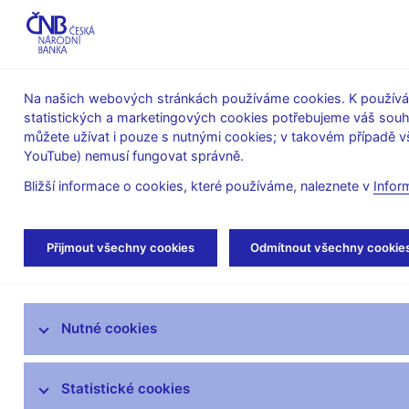
ABO-K
Na našich webových stránkách používáme cookies. K používán
statistických a marketingových cookies potřebujeme váš sou
O ČNB
Měnová
Finanční
můžete užívat i pouze s nutnými cookies; v takovém případě vš
YouTube) nemusí fungovat správně.
politika
stabilita
Bližší informace o cookies, které používáme, naleznete v
Infor
Úvod
Veřejnost
Servis pro média
Med
Přijmout všechny cookies
Odmítnout všechny cookie
Servis pro média
Nutné cookies
Tiskové zprávy
Autorské články, rozhovory
Statistické cookies
Vystoupení a rozhovory guvernéra