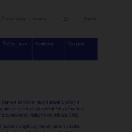
Časté dotazy
Kariéra
English
Řešení krize
Statistika
Výzkum
lenové bankovní rady zpravidla veřejně
nutí se k nim až do zveřejnění záznamu z
 již zveřejněné oficiální komunikace ČNB.
řípadně z angličtiny přejatý termín „media