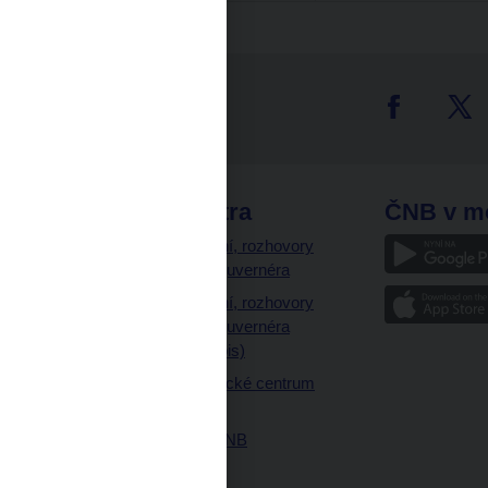
tter
odkazy
ČNB extra
ČNB v m
a
Vystoupení, rozhovory
a články guvernéra
ázky
Vystoupení, rozhovory
ajetku
a články guvernéra
ných prostor
(úplný výpis)
Návštěvnické centrum
ČNB
Historie ČNB