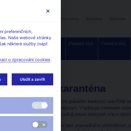
Uživatelská sekce
Stalo se
Pro média
Kontakty
Stížnosti
í preferenčních,
hlas. Naše webové stránky
Dohled a
Bankovky a
Platební styk
Finanční trhy
ak některé služby (např.
regulace
mince
maci o zpracování cookies
.
iální karanténa
s
Uložit a zavřít
Mediální karanténa
Jeden týden před měnovým jednáním bankovní rady ČNB se č
nevyjadřují k měnovým otázkám. V týdnu po měnovém rozhod
jednání bankovní rady vyjadřují pouze omezeně, a to v rámci
„Mediální karanténa“ nebo také „komunikační zdrženlivost“, p