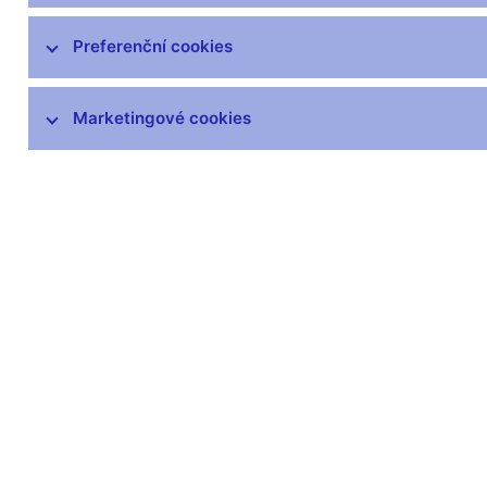
čnBlog
ČNBvlog
Preferenční cookies
ČNBpodcast
Fotogalerie
Marketingové cookies
Komentáře ČNB ke zveřejněným
statistickým údajům o inflaci a HDP
Audio, video
Prezentace pro novináře
Vystoupení, konference, semináře
Mediální karanténa
Harmonogramy a další informace
Kontakty