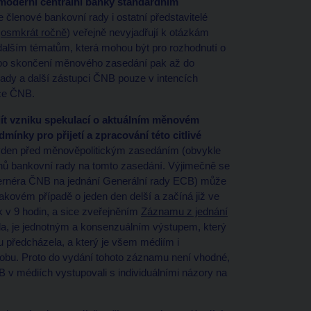
moderní centrální banky standardním
členové bankovní rady i ostatní představitelé
á
osmkrát ročně
) veřejně nevyjadřují k otázkám
dalším tématům, která mohou být pro rozhodnutí o
 po skončení měnového zasedání pak až do
ady a další zástupci ČNB pouze v intencích
ace ČNB.
jít vzniku spekulací o aktuálním měnovém
ínky pro přijetí a zpracování této citlivé
týden před měnověpolitickým zasedáním (obvykle
lenů bankovní rady na tomto zasedání. Výjimečně se
vernéra ČNB na jednání Generální rady ECB) může
takovém případě o jeden den delší a začíná již ve
k v 9 hodin, a sice zveřejněním
Záznamu z jednání
da, je jednotným a konsenzuálním výstupem, který
u předcházela, a který je všem médiím i
dobu. Proto do vydání tohoto záznamu není vhodné,
B v médiích vystupovali s individuálními názory na