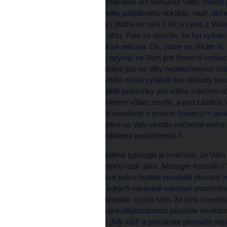
svého budoucího zaměstnavatele ani nemusíte vidět. Pouze p
průkazu totožnosti a jednoho podpůrného dokladu, např. občan
zaměstnavatele ověřovací platbu ve výši 1 Kč a výpis z Vaše
výplata na správné číslo účtu. Poté se dozvíte, že byl vybrán 
vysněná práce z domova se nekoná. Ok, stane se, říkáte si. 
bance zablokovaný účet, ozývají se Vám jiné finanční instit
nebo exekucí. Bohužel, právě jste se díky neobezřetnosti stali
záminkou získání pracovního místa vylákali dva doklady toto
u jiné finanční instituce splnili podmínky pro online založení
„Vašem“ novém účtu, o kterém vůbec nevíte, a pod záštitou Va
prováděli transakce, které souvisely s praním špinavých pen
shopů či aukcí, či si dokonce na Vaši identitu načerpali úvěry
5
pouze první splátka pro oddálení podezřelosti).
Další variantou shora uvedené typologie je možnost, že Vám 
lukrativní pozici označovanou např. jako „Manager transakcí“ 
styku“. V rámci výkonu své práce budete provádět převody
různé hotovostní výběry a jejich následné odeslání prostředn
do jiných zemí. V tomto případě, vyjma toho, že byla zneužita 
instituci, rovněž s velkou pravděpodobností působíte nevědom
špinavých peněz jakožto „
bílý kůň
“ a pomáháte převádět nap