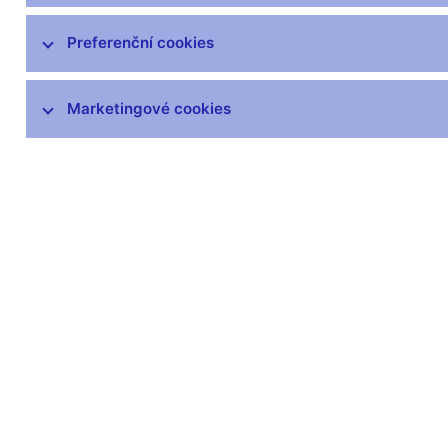
Hospodaření
Preferenční cookies
ČNB v EU a mezinárodních vztazích
Marketingové cookies
Publikace
Kongresové centrum
Finanční a ekonomická gramotnost
Návštěvnické centrum
Odborná knihovna
Archiv
Věstník
čnBlog
ČNBvlog