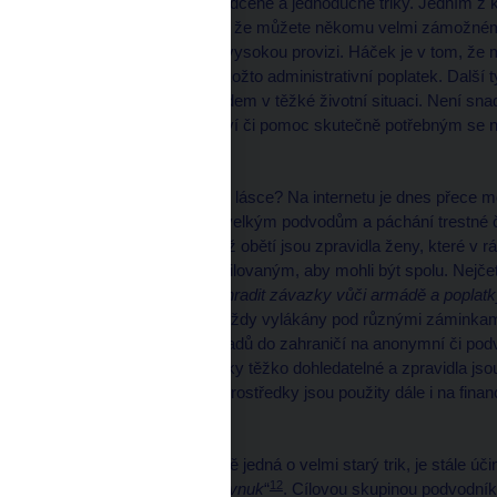
I dnes stále fungují osvědčené a jednoduché triky. Jedním z k
ve kterém se dozvídáte, že můžete někomu velmi zámožnému
dostanete samozřejmě vysokou provizi. Háček je v tom, že m
právníkovi k vyřízení jakožto administrativní poplatek. Další
pod záminkou pomoci lidem v těžké životní situaci. Není snad
definitivně přišli a dědictví či pomoc skutečně potřebným se 
Láska z internetu
Kdo by netoužil po velké lásce? Na internetu je dnes přece mo
lidských citů dochází k velkým podvodům a páchání trestné č
10
„
romance scam
“
, jehož obětí jsou zpravidla ženy, které v 
obnosy svým „online“ milovaným, aby mohli být spolu. Nejčet
„
americký voják musí uhradit závazky vůči armádě a poplat
velké sumy, které jsou vždy vylákány pod různými záminkami
zasílány ve většině případů do zahraničí na anonymní či pod
již tyto finanční prostředky těžko dohledatelné a zpravidla js
vyloučeno, že peněžní prostředky jsou použity dále i na finan
Vnuk v tísni
I když se v tomto případě jedná o velmi starý trik, je stále úči
12
pod značením „
legenda vnuk
“
. Cílovou skupinou podvodník