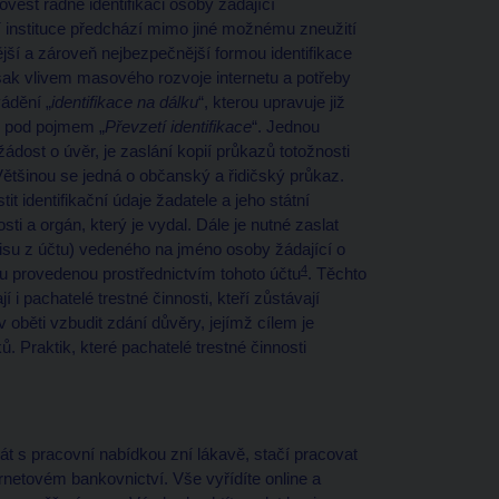
vést řádně identifikaci osoby žádající
í instituce předchází mimo jiné možnému zneužití
tější a zároveň nejbezpečnější formou identifikace
šak vlivem masového rozvoje internetu a potřeby
ádění „
identifikace na dálku
“, kterou upravuje již
y pod pojmem „
Převzetí identifikace
“. Jednou
 žádost o úvěr, je zaslání kopií průkazů totožnosti
ětšinou se jedná o občanský a řidičský průkaz.
t identifikační údaje žadatele a jeho státní
sti a orgán, který je vydal. Dále je nutné zaslat
ýpisu z účtu) vedeného na jméno osoby žádající o
4
tbu provedenou prostřednictvím tohoto účtu
. Těchto
 pachatelé trestné činnosti, kteří zůstávají
 oběti vzbudit zdání důvěry, jejímž cílem je
ů. Praktik, které pachatelé trestné činnosti
át s pracovní nabídkou zní lákavě, stačí pracovat
ernetovém bankovnictví. Vše vyřídíte online a