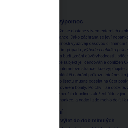
z podvodných
7
e-shopů.
Rychlá finanční výpomoc
Každému se může stát, že se dostane vlivem externích okolno
pro poskytnutí úvěru v bance. Jako záchrana se jeví nebank
ne? Pachatelé trestné činnosti využívají časovou či finanční t
obdobně jako v předchozím případu „
Výhodná nabídka prác
příslušná webová stránka budí „zdání důvěryhodnosti“, při
žadatelů či dokonce to, že subjekt je licencován a dohlížen 
vše dobře. Na příslušné internetové stránce, kde vyplňujete 
konci jste požádáni o zaslání či nahrání průkazu totožnosti
a řidičského průkazu. Pro jistotu musíte odeslat na účet posk
výpis z Vašeho účtu pro ověření bonity. Po chvíli se dozvíte,
mohla být Vaše identita zneužita k online založení účtu v jiné
realizovaly podezřelé transakce, a nadto i zde mohlo dojít i k 
Podvodné jednání
Řetězové dopisy – výlet do dob minulých