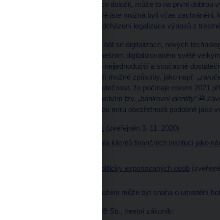
transakci a potřebuje něco doložit, může to na první dobrou v
„Proč to dělají?“, ale právě jste možná byli včas zachráněni, k
provádění opatření k předcházení legalizace výnosů z trestné
Zcela jistě není na místě bát se digitalizace, nových technolog
ověření totožnosti je v dnešním digitalizovaném světě velký
jak každému umožnit co nejjednodušší a současně dostatečn
Neustále se rozvíjejí další možné způsoby, jako např. „
zaruče
Za zmínku jistě stojí i skutečnost, že počínaje rokem 2021 př
15
totožnosti, a to prostřednictvím tzv. „
bankovní identity
“.
Závě
virtuálním světě rozumnou míru obezřetnosti podobně jako v
Co to je praní peněz
(zveřejněn 3. 11. 2020)
Identifikace a kontrola klientů finančních institucí jako n
11. 11. 2020)
Kontrola klienta u politicky exponovaných osob
(zveřejně
1
Typickým příkladem vložení může být snaha o umístění hoto
2
§ 217 zákona č. 40/2009 Sb., trestní zákoník: