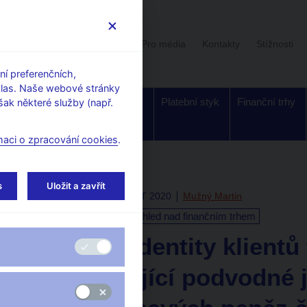
Uživatelská sekce
Stalo se
Pro média
Kontakty
Stížnosti
í preferenčních,
hlas. Naše webové stránky
Dohled a
Bankovky a
Platební styk
Finanční trhy
ak některé služby (např.
regulace
mince
maci o zpracování cookies
.
s
Uložit a zavřít
Tue Nov 24 09:00:00 CET 2020
Mužný Martin
Dohled a regulace
Dohled nad finančním trhem
Zneužití identity klientů
a související podvodné 