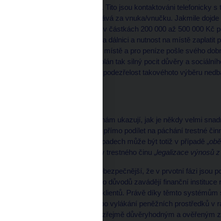
orientace a rozhodování. Tito jsou kontaktováni telefonicky 
sociální manipulace vydává za vnuka/vnučku. Jakmile dojde k
pomoc, která je obvykle v částkách 200 000 až 500 000 Kč 
legend je např. havárie na dálnici a nutnost na místě zaplat
samozřejmě zůstává na místě a pro peníze pošle svého dobr
Někdy je v obětech vyvolán tak silný pocit důvěry a sociální
pokladních přepážek na podezřelost takovéhoto výběru nedb
pachateli.
Shrnutí
Shora uvedené případy nám ukazují, jak je někdy velmi snadn
se dokonce nevědomky přímo podílet na páchání trestné činno
terorismu. V krajních případech může být totiž v případě „
obě
svým jednáním dopustily trestného činu „
legalizace výnosů z 
Tyto případy jsou o to nebezpečnější, že v prvotní fázi jsou p
systému. Právě i z těchto důvodů zavádějí finanční instituce
transakcí nebo chování klientů. Právě díky těmto systémům s
zneužití Vaší identity nebo vylákání peněžních prostředků 
ozve Vaše banka, samozřejmě důvěryhodným a ověřeným z