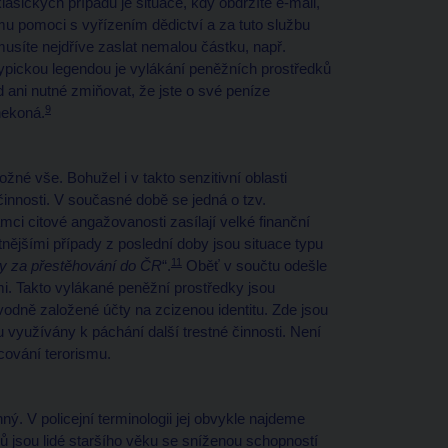
lasických případů je situace, kdy obdržíte e-mail,
 pomoci s vyřízením dědictví a za tuto službu
usíte nejdříve zaslat nemalou částku, např.
 typickou legendou je vylákání peněžních prostředků
 ani nutné zmiňovat, že jste o své peníze
9
nekoná.
žné vše. Bohužel i v takto senzitivní oblasti
innosti. V současné době se jedná o tzv.
rámci citové angažovanosti zasílají velké finanční
nějšími případy z poslední doby jsou situace typu
11
ky za přestěhování do ČR
“.
Oběť v součtu odešle
. Takto vylákané peněžní prostředky jsou
vodně založené účty na zcizenou identitu. Zde jsou
ou využívány k páchání další trestné činnosti. Není
cování terorismu.
nný. V policejní terminologii jej obvykle najdeme
ů jsou lidé staršího věku se sníženou schopností