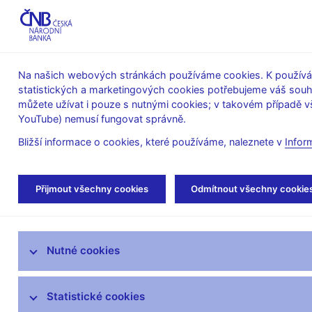
ABO-K
Na našich webových stránkách používáme cookies. K používán
statistických a marketingových cookies potřebujeme váš sou
O ČNB
Měnová
Finanční
můžete užívat i pouze s nutnými cookies; v takovém případě vš
YouTube) nemusí fungovat správně.
politika
stabilita
Bližší informace o cookies, které používáme, naleznete v
Infor
Úvod
O ČNB
čnBlog
Přijmout všechny cookies
Odmítnout všechny cookie
Mandát České národní banky
Nutné cookies
Bankovní rada
Kde nás najdete
Statistické cookies
Organizační struktura