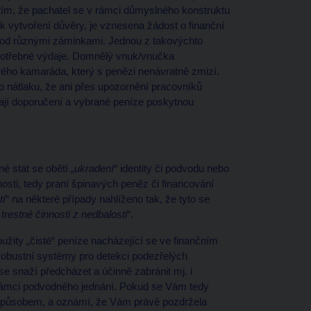
s tím, že pachatel se v rámci důmyslného konstruktu
 vytvoření důvěry, je vznesena žádost o finanční
pod různými záminkami. Jednou z takovýchto
it potřebné výdaje. Domnělý vnuk/vnučka
ého kamaráda, který s penězi nenávratně zmizí.
ho nátlaku, že ani přes upozornění pracovníků
ají doporučení a vybrané peníze poskytnou
é stát se obětí „
ukradení
“ identity či podvodu nebo
sti, tedy praní špinavých peněz či financování
tí
“ na některé případy nahlíženo tak, že tyto se
trestné činnosti z nedbalosti
“.
oužity „čisté“ peníze nacházející se ve finančním
 robustní systémy pro detekci podezřelých
e snaží předcházet a účinně zabránit mj. i
v rámci podvodného jednání. Pokud se Vám tedy
působem, a oznámí, že Vám právě pozdržela