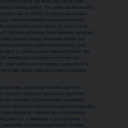
ro ověření se po Vás bude chtít zaslat kopie
ský a řidičský průkaz. Pro jistotu odeslat na účet
ho účtu, aby se ověřilo, že Vám bude zasílána
jiný, vhodnější kandidát na pracovní pozici a
Po nějaké době ovšem zjistíte, že máte ve své
uce či dokonce přímo pracovníci oddělení vymáhání
 obětí zneužití identity. Pachatelé od Vás pod
žnosti a ověřovací platbu z Vašeho účtu, čímž
 účtu dle § 11 zákona o praní špinavých peněz. Na
ší identity poté pachatelé trestné činnosti
ěz, např. sběrný účet pro platby z podvodných e-
, které poté nebyly spláceny (či byla provedena
práce bude „poskytnuta“ a budete mít velmi
či „Finanční ředitel pro zpracování platebního
 na Vám určeném účtu nebo budete požádáni o
ictvím společností nabízejících expresní přeposlání
Vaše identita pro založení účtu v jiné finanční
ky, tedy tzv. z nedbalosti, v procesu praní
6
ř. prostředky z
phishingových útoků
či platby