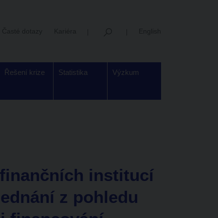
Časté dotazy
Kariéra
English
Řešení krize
Statistika
Výzkum
 finančních institucí
jednání z pohledu