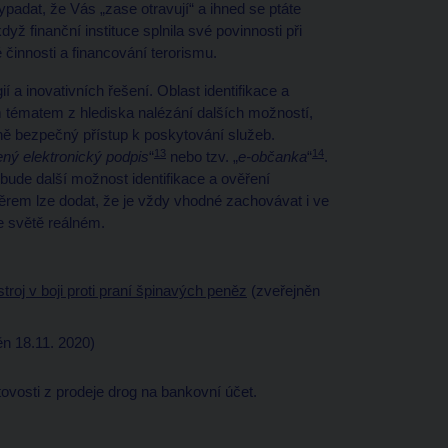
ypadat, že Vás „zase otravují“ a ihned se ptáte
dyž finanční instituce splnila své povinnosti při
 činnosti a financování terorismu.
ií a inovativních řešení. Oblast identifikace a
m tématem z hlediska nalézání dalších možností,
ě bezpečný přístup k poskytování služeb.
13
14
ný elektronický podpis
“
nebo tzv. „
e-občanka
“
.
ibude další možnost identifikace a ověření
rem lze dodat, že je vždy vhodné zachovávat i ve
e světě reálném.
ástroj v boji proti praní špinavých peněz
(zveřejněn
n 18.11. 2020)
vosti z prodeje drog na bankovní účet.