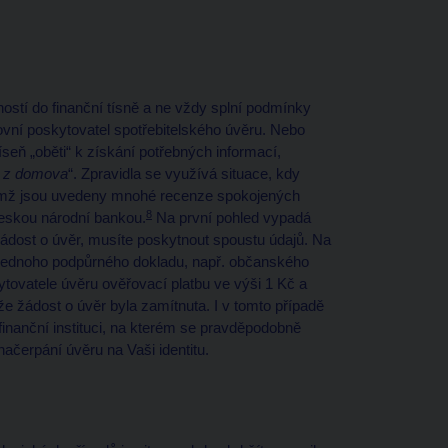
stí do finanční tísně a ne vždy splní podmínky
ovní poskytovatel spotřebitelského úvěru. Nebo
íseň „oběti“ k získání potřebných informací,
e z domova
“. Zpravidla se využívá situace, kdy
čemž jsou uvedeny mnohé recenze spokojených
8
Českou národní bankou.
Na první pohled vypadá
žádost o úvěr, musíte poskytnout spoustu údajů. Na
 a jednoho podpůrného dokladu, např. občanského
ytovatele úvěru ověřovací platbu ve výši 1 Kč a
 že žádost o úvěr byla zamítnuta. I v tomto případě
 finanční instituci, na kterém se pravděpodobně
načerpání úvěru na Vaši identitu.