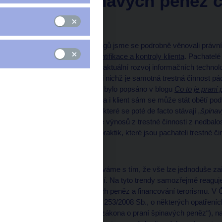
praní špinavých peněz č
terorismu
V rámci předchozích blogů jsme se podrobně věnovali práv
z pohledu
provádění identifikace a kontroly klienta
. Pachatelé
napřed a i oni reagují na aktuální rozvoj informačních techno
techniky praní peněz, při nichž je samotná trestná činnost 
tedy prvek „
vložení
“, jak bylo popsáno v blogu
Co to je praní
klienta finanční instituce a i klient sám se může stát obětí
pachateli „
čisté peníze
“, které se poté de facto stávají „
špina
trestného činu legalizace výnosů z trestné činnosti z nedbalos
na některé z typických praktik, které jsou pachateli trestné č
Zneužití identity
Stále více se nyní setkáváme s tím, že vše lze jednoduše zař
vyřízení osobních financí. Na tyto trendy samozřejmě reaguje
prevence praní špinavých peněz a financování terorismu. V 
stanovenou zákonem č. 253/2008 Sb., o některých opatřeních p
financování terorismu („zákona o praní špinavých peněz“), na