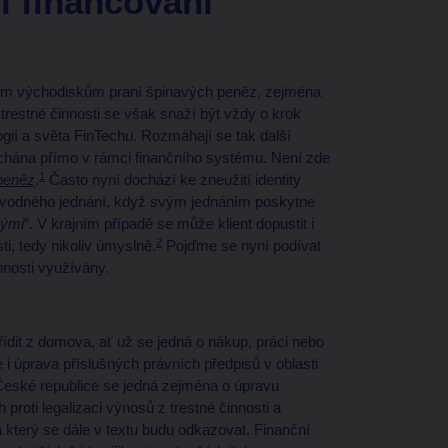
i financování
ním východiskům praní špinavých peněz, zejména
 trestné činnosti se však snaží být vždy o krok
logií a světa FinTechu. Rozmáhají se tak další
páchána přímo v rámci finančního systému. Není zde
1
 peněz
.
Často nyní dochází ke zneužití identity
 podvodného jednání, když svým jednáním poskytne
vými
“. V krajním případě se může klient dopustit i
2
ti, tedy nikoliv úmyslně.
Pojďme se nyní podívat
innosti využívány.
ídit z domova, ať už se jedná o nákup, práci nebo
 i úprava příslušných právních předpisů v oblasti
České republice se jedná zejména o úpravu
roti legalizaci výnosů z trestné činnosti a
 který se dále v textu budu odkazovat. Finanční