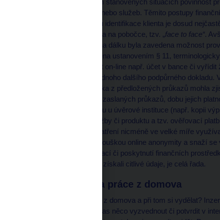
instituce mají v zákonem stanovených situacích povinnost pro
o poskytování produktů nebo služeb. Těmito postupy finančn
identity. V rámci procesu identifikace klienta je dosud nejčas
fyzická přítomnost klienta na pobočce, tzv. „
face to face“
. Av
zařizovat různé služby na dálku byla zavedena možnost prov
zmiňovaný zákon zejména ustanovením § 11, terminologick
z možností, jak si založit on-line např. účet v bance či vyřídit
3
žadatele
> a nejméně jednoho dalšího podpůrného dokladu. V
V praxi jde o to, aby banka z předložených průkazů mohla zjisti
příslušnost, druh a číslo zaslaných průkazů, dobu jejich platno
potvrzení o existenci účtu u úvěrové instituce (např. kopii v
poskytnutí příslušné služby či produktu a tzv. ověřovací pla
výhod a zavedených opatření nicméně ve velké míře využívají i
zpravidla schováni pod rouškou online anonymity a snaží se v
vylákání citlivých informací či poskytnutí finančních prostředk
využívají, aby od klientů získali citlivé údaje, je celá řada.
Výhodná nabídka práce z domova
Kdo by nechtěl pracovat z domova a při tom si vydělat? Inzer
jen pár hodin denně, občas něco vyzvednout či potvrdit v int