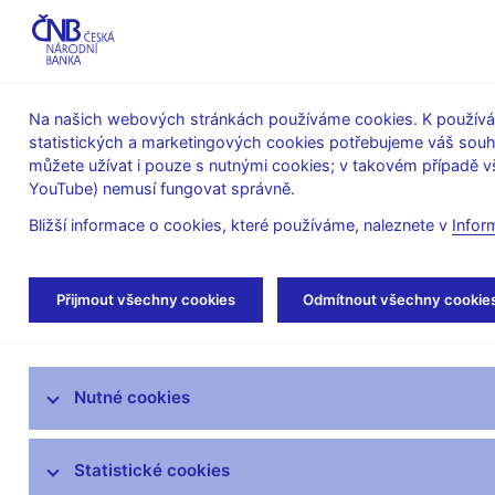
ABO-K
Na našich webových stránkách používáme cookies. K používán
statistických a marketingových cookies potřebujeme váš sou
O ČNB
Měnová
Finanční
můžete užívat i pouze s nutnými cookies; v takovém případě vš
YouTube) nemusí fungovat správně.
politika
stabilita
Bližší informace o cookies, které používáme, naleznete v
Infor
Úvod
O ČNB
čnBlog
Přijmout všechny cookies
Odmítnout všechny cookie
Mandát České národní banky
Nutné cookies
Bankovní rada
Kde nás najdete
Statistické cookies
Organizační struktura