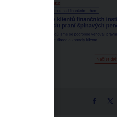
24. 11. 2020
Mužný Martin
Dohled a regulace
Dohled nad finančním trhem
Zneužití identity klientů finančních ins
jednání z pohledu praní špinavých pen
V rámci předchozích blogů jsme se podrobně věnovali práv
z pohledu provádění identifikace a kontroly klienta. ...
Načíst dal
tter