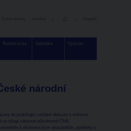
Časté dotazy
Kariéra
English
Řešení krize
Statistika
Výzkum
 České národní
ázory do probíhající veřejné diskuze o měnové
erá se týkají zákonné působnosti ČNB.
komentáře k ekonomickým ukazatelům, postřehy o