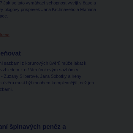
 Jak se tato vymáhací schopnost vyvíjí v čase a
nový blogový příspěvek Jána Krchňavého a Mariána
zace.
Irena
ceňovat
i sazbami z korunových úvěrů může lákat k
ně vzhledem k nižším úrokovým sazbám v
 - Zuzany Silberové, Jana Sobotky a Ireny
m úvěru musí být mnohem komplexnější, než jen
azbami.
raní špinavých peněz a