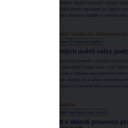
ze selhaných úvěrů se bankám skutečně podaří vymoci zpět?
jaké faktory ji ovlivňují? Právě těmito otázkami se zabývá 
Suchánka, expertů ze Sekce finanční stability a restrukturali
8. 9. 2022
Silberová Zuzana
Sobotka Jan
Wasserbauerová 
Dohled nad finančním trhem
Úrokové sazby
Rizika cizoměnových úvěrů nelze pod
Současné ekonomické prostředí spojené s vyššími úrokovým
úvahám, zda-li by nebylo výhodnější čerpat úvěr v cizí mě
zahraničí. Blog autorů ze sekce dohledu nad finančním trhem
Wasserbauerové - se snaží ukázat, že úvaha o cizoměnové
vypočítat rozdíl mezi domácími a zahraničními úrokovými s
16. 3. 2022
Pscherová Kateřina
Dohled a regulace
Dohled nad finančním trhem
Jaká je role ČNB v oblasti prevence p