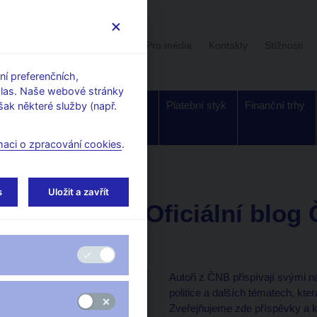
Uživatelská sekce
Stalo se
Pro média
Kontakty
Stížnosti
í preferenčních,
hlas. Naše webové stránky
Dohled a
Bankovky a
Platební styk
Finanční trhy
ak některé služby (např.
regulace
mince
maci o zpracování cookies
.
s
Uložit a zavřít
čnBlog – Oficiální blog
banky
Autoři z ČNB přispívají svými n
politice a dalších tématech, kt
Zveřejňujeme zde příspěvky a 