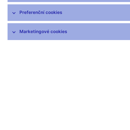
Hospodaření
Preferenční cookies
ČNB v EU a mezinárodních vztazích
Marketingové cookies
Publikace
Kongresové centrum
Finanční a ekonomická gramotnost
Návštěvnické centrum
Odborná knihovna
Archiv
Věstník
čnBlog
ČNBvlog