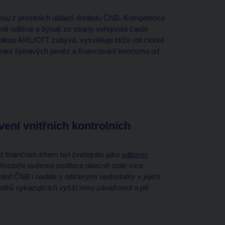
ednou z prioritních oblastí dohledu ČNB. Kompetence
ě odlišné a bývají ze strany veřejnosti často
ikou AML/CFT zabývá, vysvětluje blíže roli české
i praní špinavých peněz a financování terorismu od
ení vnitřních kontrolních
finančním trhem byl zveřejněn jako
odborný
Přestože uvěrové instituce obecně stále více
led ČNB i nadále s některými nedostatky v jejich
atků vykazujících vyšší míru závažnosti a při