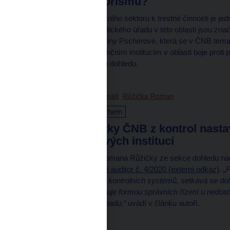
financování terorismu?
Prevence zneužití finančního sektoru k trestné činnosti je j
ČNB a Finančního analytického úřadu v této oblasti jsou značn
zaměňovány. Blog Kateřiny Pscherové, která se v ČNB temat
centrální banky vůči finančním institucím v oblasti boje prot
udělení licence po výkon dohledu.
18. 12. 2020
Golda Tomáš
Růžička Roman
Dohled nad finančním trhem
Aktuální poznatky ČNB z kontrol nastav
systémů úvěrových institucí
Blog Tomáše Goldy a Romana Růžičky ze sekce dohledu nad 
článek v časopisu Interní auditor č. 4/2020 (externí odkaz)
.
„
vnímají důležitost svých kontrolních systémů, setkává se doh
nastaveni... ČNB postupuje formou správních řízení u nedost
zohlednění okolností případu,“
uvádí v článku autoři.