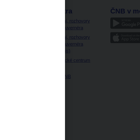
odkazy
ČNB extra
ČNB v m
a
Vystoupení, rozhovory
a články guvernéra
ázky
Vystoupení, rozhovory
ajetku
a články guvernéra
ných prostor
(úplný výpis)
Návštěvnické centrum
ČNB
Historie ČNB