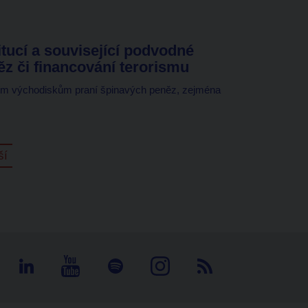
titucí a související podvodné
ěz či financování terorismu
ním východiskům praní špinavých peněz, zejména
ší