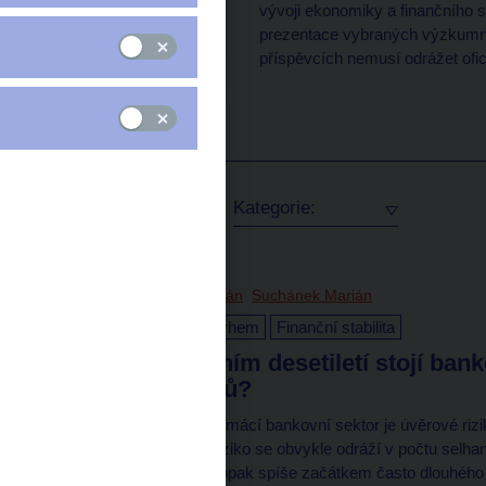
vývoji ekonomiky a finančního 
prezentace vybraných výzkumn
příspěvcích nemusí odrážet ofic
Autor:
Kategorie:
22. 7. 2025
Krchňavý Ján
Suchánek Marián
Dohled nad finančním trhem
Finanční stabilita
Jak si v posledním desetiletí stojí ban
selhaných úvěrů?
Klíčovým rizikem pro domácí bankovní sektor je úvěrové rizi
přijaté úvěry. Úvěrové riziko se obvykle odráží v počtu sel
koncem příběhu, ale naopak spíše začátkem často dlouhého