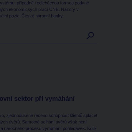
systému, případně i odlehčenou formou podané
ých ekonomických prací ČNB. Názory v
iální pozici České národní banky.
kovní sektor při vymáhání
ko, zjednodušeně řečeno schopnost klientů splácet
haných úvěrů. Samotné selhání úvěrů však není
 a náročného procesu vymáhání pohledávek. Kolik