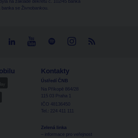
 byla na základě dekretu č. 102/45 banka
la banka se Živnobankou.
obilu
Kontakty
Ústředí ČNB
Na Příkopě 864/28
115 03 Praha 1
IČO 48136450
Tel.: 224 411 111
Zelená linka
– informace pro veřejnost