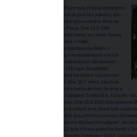
Pražská úvěrní banka v Praze byla zřízena přeložením
sídla Úvěrní banky v Kolíně do pražské pobočky této
banky v roce 1899, při čemž byla změněna firma na
Pražskou úvěrní banku v Praze. Dne 12.9.1906
zahájila činnost třetí pobočka banky ve Lvově. Banka
byla již před tím angažována v Haliči.
Od roku 1910, kdy banka založila svou filiálku v
Bělehradě, se angažovala v hospodářských stycích
mezi českými zeměmi a balkánským slovanským
teritoriem. V březnu roku 1911 byla Skupštinou
království Srbského udělena koncese k vybudování
továrny na cukr a rafinerii. Dne 20.7. téhož roku byla
ustavena společnost Srbsko-česká akciová továrna a
rafinerie cukru v Čupriji s kapitálem 5 milionů K. Koncem ro
a rafinerie cukru v Bulharsku. Dne 31.8.1912 byla ustavena
cukerní v Sofii s kapitálem 6 milionů leva. Ihned bylo započ
podnikem banky na Balkáně byla přeměna pivovaru Michaela 
"Parostrojní pivovar a sladovna Michael Kosovljanin", akciov
miliony dinárů. V roce 1912 byla zřízena pobočka banky v So
bank, v jejichž čele stala Société Générale v Paříži. Výsledk