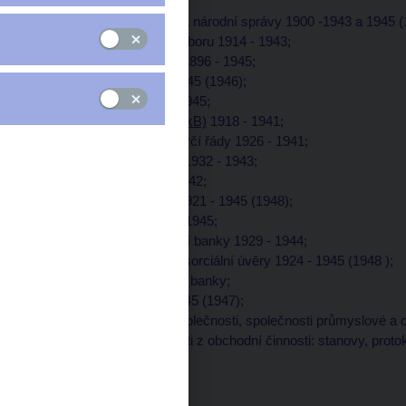
Obsah fondu:
Protokoly správní rady a národní správy 1900 -1943 a 1945 (
Protokoly výkonného výboru 1914 - 1943;
Protokoly dozorčí rady 1896 - 1945;
Bilance banky 1939 - 1945 (1946);
Valné hromady 1918 - 1945;
Výroční zprávy (jpg, 72 kB)
1918 - 1941;
Stanovy, jednací a dozorčí řády 1926 - 1941;
Akcie a akciový kapitál 1932 - 1943;
Sanace banky 1931 - 1942;
Slučování (fuse) bank 1921 - 1945 (1948);
Likvidace banky 1939 - 1945;
Syndikát Pražské úvěrní banky 1929 - 1944;
Státní a jiné půjčky, konsorciální úvěry 1924 - 1945 (1948 );
Koncernové společnosti banky;
Filiálky banky 1930 - 1945 (1947);
Banky a jiné peněžní společnosti, společnosti průmyslové a o
Dokumenty a písemnosti z obchodní činnosti: stanovy, protoko
pozemková reforma;
Rozsah:
158, 85 bm