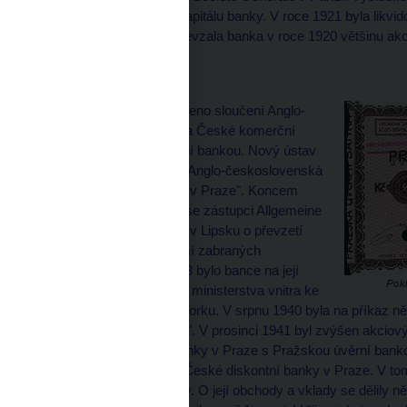
na zvýšení akciového kapitálu banky. V roce 1921 byla likvi
styků s Rumunskem převzala banka v roce 1920 většinu akci
Bukurešti.
V roce 1930 bylo provedeno sloučení Anglo-
československé banky a České komerční
banky s Pražskou úvěrní bankou. Nový ústav
byl ustaven pod firmou "Anglo-československá
a Pražská úvěrní banka v Praze". Koncem
roku 1938 bylo jednáno se zástupci Allgemeine
Deutsche Credit-Anstalt v Lipsku o převzetí
poboček banky na území zabraných
Německem. V říjnu 1938 bylo bance na její
žádost uděleno povolení ministerstva vnitra ke
zřízení agencie v New Yorku. V srpnu 1940 byla na příkaz
"Pražskou úvěrní banku". V prosinci 1941 byl zvýšen akciový k
Řeznicko-uzenářské banky v Praze s Pražskou úvěrní bank
sloučení resp. převzetí České diskontní banky v Praze. V t
nařízena likvidace banky. O její obchody a vklady se dělily 