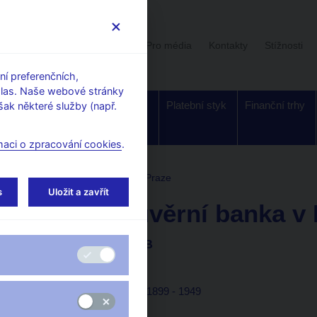
Uživatelská sekce
Stalo se
Pro média
Kontakty
Stížnosti
í preferenčních,
hlas. Naše webové stránky
Dohled a
Bankovky a
Platební styk
Finanční trhy
ak některé služby (např.
regulace
mince
maci o zpracování cookies
.
ČNB
Pražská úvěrní banka v Praze
s
Uložit a zavřít
Pražská úvěrní banka v
Fondy archivu ČNB
(
literatura
: 32, 67)
Časový rozsah fondu:
1899 - 1949