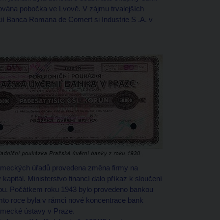
dována pobočka ve Lvově. V zájmu trvalejších
í Banca Romana de Comert si Industrie S .A. v
 německých úřadů provedena změna firmy na
apitál. Ministerstvo financí dalo příkaz k sloučení
ou. Počátkem roku 1943 bylo provedeno bankou
omto roce byla v rámci nové koncentrace bank
německé ústavy v Praze.