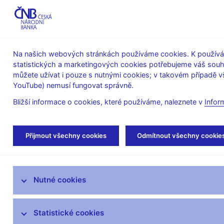
ABO-K
Na našich webových stránkách používáme cookies. K používán
statistických a marketingových cookies potřebujeme váš sou
O ČNB
Měnová
Finanční
můžete užívat i pouze s nutnými cookies; v takovém případě vš
YouTube) nemusí fungovat správně.
politika
stabilita
Bližší informace o cookies, které používáme, naleznete v
Infor
Úvod
O ČNB
Archiv
Fondy archivu 
Přijmout všechny cookies
Odmítnout všechny cookie
Mandát České národní banky
Nutné cookies
Bankovní rada
Kde nás najdete
Statistické cookies
Organizační struktura