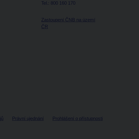
Tel.: 800 160 170
Zastoupení ČNB na území
ČR
jů
Právní ujednání
Prohlášení o přístupnosti