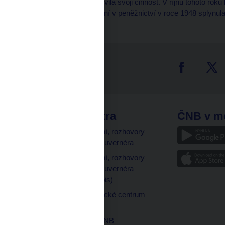
V roce 1945 banka obnovila svoji činnost. V říjnu tohoto roku
znárodněna. Při slučování v peněžnictví v roce 1948 splynu
tter
odkazy
ČNB extra
ČNB v m
a
Vystoupení, rozhovory
a články guvernéra
ázky
Vystoupení, rozhovory
ajetku
a články guvernéra
ných prostor
(úplný výpis)
Návštěvnické centrum
ČNB
Historie ČNB