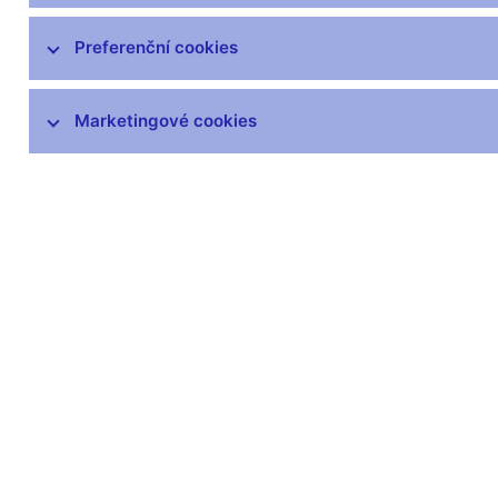
Hospodaření
Preferenční cookies
ČNB v EU a mezinárodních vztazích
Marketingové cookies
Publikace
Kongresové centrum
Finanční a ekonomická gramotnost
Návštěvnické centrum
Odborná knihovna
Archiv
Věstník
čnBlog
ČNBvlog