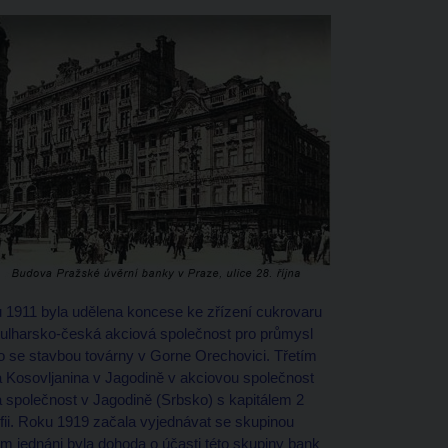
ku 1911 byla udělena koncese ke zřízení cukrovaru
 Bulharsko-česká akciová společnost pro průmysl
ato se stavbou továrny v Gorne Orechovici. Třetím
Kosovljanina v Jagodině v akciovou společnost
á společnost v Jagodině (Srbsko) s kapitálem 2
fii. Roku 1919 začala vyjednávat se skupinou
em jednáni byla dohoda o účasti této skupiny bank