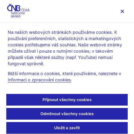
MENU
Na našich webových stránkách používáme cookies. K
používání preferenčních, statistických a marketingových
Úvod
Dohled a regulace
Ochrana spotřebitele
cookies potřebujeme váš souhlas. Naše webové stránky
Upozornění ČNB na aktivity
můžete užívat i pouze s nutnými cookies; v takovém
případě však některé služby (např. YouTube) nemusí
25. 2. 2026
fungovat správně.
Upozornění na aktivity
Bližší informace o cookies, které používáme, naleznete v
Informaci o zpracování cookies
.
platformy
ellenberger.pro
Přijmout všechny cookies
Web: www.ellenberger.pro, user.dashspaceroom.com,
Odmítnout všechny cookies
https://user.cornerstone-capital.pro
Uložit a zavřít
Subjekt k okamžiku uveřejnění tohoto upozornění nedisponoval