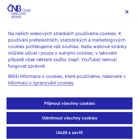
MENU
Na našich webových stránkách používáme cookies. K
používání preferenčních, statistických a marketingových
Úvod
Dohled a regulace
Ochrana spotřebitele
cookies potřebujeme váš souhlas. Naše webové stránky
Upozornění ČNB na aktivity
můžete užívat i pouze s nutnými cookies; v takovém
případě však některé služby (např. YouTube) nemusí
Upozornění ČNB na
fungovat správně.
aktivity
Bližší informace o cookies, které používáme, naleznete v
Informaci o zpracování cookies
.
Česká národní banka (ČNB) upozorňuje veřejnost na subjekty
či platformy, jejichž činnost může nést znaky nabízení nebo
Přijmout všechny cookies
poskytování služeb na finančním trhu v České republice a které
v současnosti nedisponují příslušným povolením ČNB. Seznam
Odmítnout všechny cookies
regulovaných a registrovaných subjektů je zveřejněn
na
webových stránkách ČNB
.
Uložit a zavřít