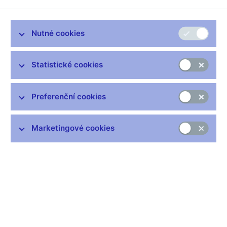
Nutné cookies
Rok
:
Statistické cookies
5. 8. 2026
Upozornění na aktivity platformy
Preferenční cookies
Stabilita Capital
Web: https://stabilitacapital-ai.com/
Marketingové cookies
30. 7. 2026
Upozornění na aktivity platformy
Bohemium Capital
Web: https://bohemiumcapital.site/