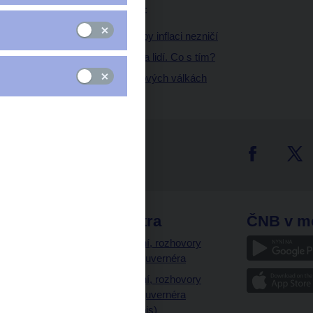
Zápisky z Jackson Hole:
1. díl: Úrokové sazby inflaci nezničí
2. díl: Roste zahálka lidí. Co s tím?
3. díl: O třech světových válkách
tter
odkazy
ČNB extra
ČNB v m
a
Vystoupení, rozhovory
a články guvernéra
ázky
Vystoupení, rozhovory
ajetku
a články guvernéra
ných prostor
(úplný výpis)