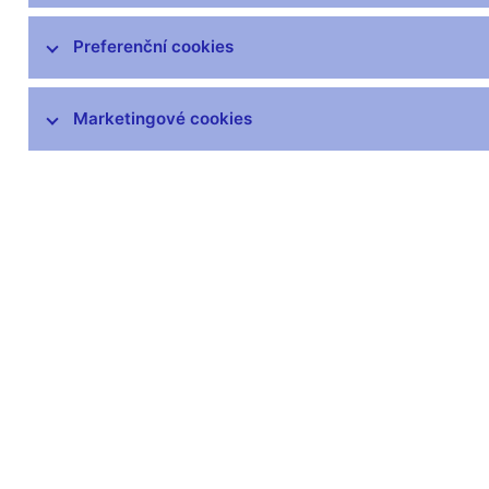
Preferenční cookies
Marketingové cookies
Zůstaňme v kontaktu
Newsle
Nejčastější odkazy
Povinné 
Výměna neplatných
Úřední desk
bankovek
Veřejné zak
Informace k Sberbank CZ
Vyřazování m
Výměna poškozených
Pronájem vol