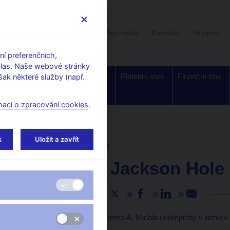
Uživatelská sekce
Stalo se
Pro média
Kontakty
Stížnosti
í preferenčních,
hlas. Naše webové stránky
Dohled a
Bankovky a
Platební styk
Finanční trhy
ak některé služby (např.
regulace
mince
maci o zpracování cookies
.
s
Uložit a zavřít
AKTUALITY
12. 9. 2022
Zápisky z Jackson Hole –
Sdílejte
Pravidelný sloupek guvernéra A. Michla uveřejněný v deník