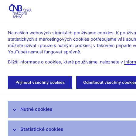
ABO-K
Na našich webových stránkách používáme cookies. K používán
statistických a marketingových cookies potřebujeme váš sou
O ČNB
Měnová
Finanční
můžete užívat i pouze s nutnými cookies; v takovém případě vš
YouTube) nemusí fungovat správně.
politika
stabilita
Bližší informace o cookies, které používáme, naleznete v
Infor
Úvod
Stalo se
Aktuality
Přijmout všechny cookies
Odmítnout všechny cookie
Aktuality
Nutné cookies
Tiskové zprávy
Kalendář
Statistické cookies