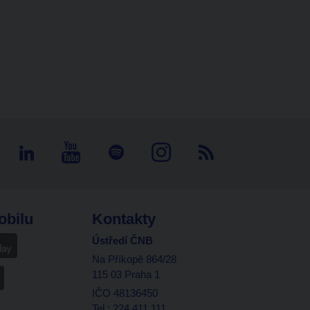
obilu
Kontakty
Ústředí ČNB
Na Příkopě 864/28
115 03 Praha 1
IČO 48136450
Tel.: 224 411 111