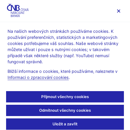
MENU
Na našich webových stránkách používáme cookies. K
používání preferenčních, statistických a marketingových
Úvod
Veřejnost
Servis pro média
cookies potřebujeme váš souhlas. Naše webové stránky
Vystoupení, konference, semináře
můžete užívat i pouze s nutnými cookies; v takovém
Prezentace a vystoupení
případě však některé služby (např. YouTube) nemusí
fungovat správně.
6. 12. 2023
Michl Aleš
Bližší informace o cookies, které používáme, naleznete v
Projev guvernéra Aleše
Informaci o zpracování cookies
.
Michla na schůzi
Přijmout všechny cookies
rozpočtového výboru PS
Odmítnout všechny cookies
PČR
Uložit a zavřít
Aleš Michl, guvernér ČNB