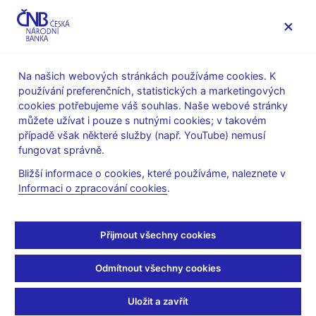
MENU
Na našich webových stránkách používáme cookies. K
používání preferenčních, statistických a marketingových
Úvod
Veřejnost
Servis pro média
cookies potřebujeme váš souhlas. Naše webové stránky
Vystoupení, konference, semináře
můžete užívat i pouze s nutnými cookies; v takovém
Prezentace a vystoupení
případě však některé služby (např. YouTube) nemusí
fungovat správně.
7. 10. 2009
Hampl Mojmír
Bližší informace o cookies, které používáme, naleznete v
Jacquese de Larosiére a
Informaci o zpracování cookies
.
jeho návrhy – několik
Přijmout všechny cookies
kritických komentářů
Odmítnout všechny cookies
Mojmír Hampl, viceguvernér ČNB
Diskusní příspěvek na semináři Centra pro ekonomiku a
Uložit a zavřít
politiku: Nová regulace finančních trhů – záchrana nebo zkáza?