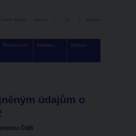
Časté dotazy
Kariéra
English
Řešení krize
Statistika
Výzkum
jněným údajům o
2
rognózou ČNB