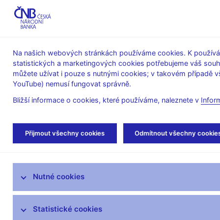
ABO-K
Na našich webových stránkách používáme cookies. K používán
statistických a marketingových cookies potřebujeme váš sou
O ČNB
Měnová
Finanční
můžete užívat i pouze s nutnými cookies; v takovém případě vš
YouTube) nemusí fungovat správně.
politika
stabilita
Bližší informace o cookies, které používáme, naleznete v
Infor
Úvod
Veřejnost
Servis pro média
Kom
Přijmout všechny cookies
Odmítnout všechny cookie
Servis pro média
Nutné cookies
Tiskové zprávy
Autorské články, rozhovory
Statistické cookies
Vystoupení a rozhovory guvernéra