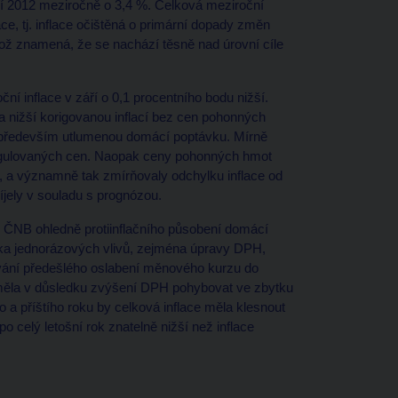
ří 2012 meziročně o 3,4 %. Celková meziroční
ace, tj. inflace očištěná o primární dopady změn
 což znamená, že se nachází těsně nad úrovní cíle
í inflace v září o 0,1 procentního bodu nižší.
nižší korigovanou inflací bez cen pohonných
 především utlumenou domácí poptávku. Mírně
a regulovaných cen. Naopak ceny pohonných hmot
a, a významně tak zmírňovaly odchylku inflace od
jely v souladu s prognózou.
zy ČNB ohledně protiinflačního působení domácí
ika jednorázových vlivů, zejména úpravy DPH,
ování předešlého oslabení měnového kurzu do
 měla v důsledku zvýšení DPH pohybovat ve zbytku
o a příštího roku by celková inflace měla klesnout
 celý letošní rok znatelně nižší než inflace