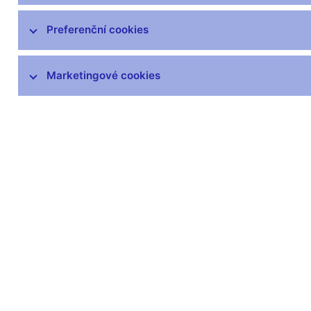
čnBlog
ČNBvlog
Preferenční cookies
ČNBpodcast
Fotogalerie
Marketingové cookies
Komentáře ČNB ke zveřejněným
statistickým údajům o inflaci a HDP
Audio, video
Prezentace pro novináře
Vystoupení, konference, semináře
Mediální karanténa
Harmonogramy a další informace
Kontakty