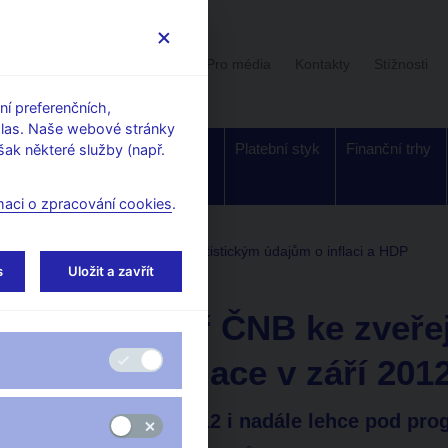
Uživatelská sekce
Stalo se
Pro média
Kontakty
Stížnosti
í preferenčních,
hlas. Naše webové stránky
Dohled a
Bankovky a
Platební styk
Finanční trhy
ak některé služby (např.
regulace
mince
maci o zpracování cookies
.
entáře ČNB ke zveřejněným statistickým údajům o inflaci a HDP
s
Uložit a zavřít
9. 10. 2012
Komentář ČNB ke zveře
vývoji inflace v září 201
Inflace v září 2012 i nadále lehce pod p