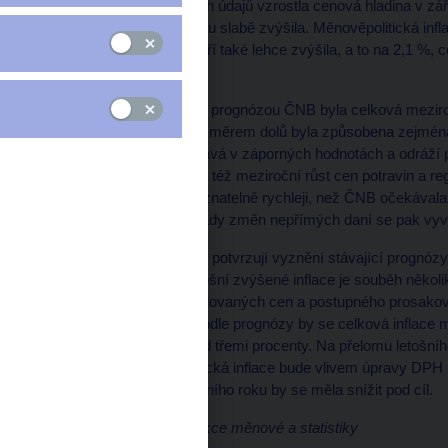
Podle dnes zveřejněných údajů vzrostla cenová hladina v zá
inflace se tak oproti srpnu slabě zvýšila. Měnověpolitická infl
nepřímých daní, se v září také lehce zvýšila, a to na 2,1 %,
ČNB.
V porovnání se stávající prognózou ČNB byla celková meziročn
Odchylka od prognózy směrem dolů byla způsobena zejména 
hmot, která nadále zůstává v záporných hodnotách a odráží
nižší byl oproti prognóze též meziroční růst cen potravin 
rostly v září meziročně znatelně rychleji, než ČNB očekával
prognózy. Primární dopady změn nepřímých daní se pak vyví
Zveřejněná data i nadále potvrzují vyznění stávající prognó
ekonomiky. Zdrojem letošní zvýšené inflace je souběh někol
růstu cen potravin i regulovaných cen a postupného prosak
spotřebitelských cen. Podle prognózy by se celková inflace
letošního roku mírně nad třemi procenty. Na přelomu letošníh
k cíli ČNB. Měnověpolitická inflace bude vlivem úpravy DPH po
celková a na konci letošního roku by se měla snížit pod cíl.
Tomáš Holub, ředitel sekce měnové a statistiky