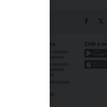
tter
odkazy
ČNB extra
ČNB v m
a
Vystoupení, rozhovory
a články guvernéra
ázky
Vystoupení, rozhovory
ajetku
a články guvernéra
ných prostor
(úplný výpis)
Návštěvnické centrum
ČNB
Historie ČNB