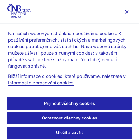
MENU
Na našich webových stránkách používáme cookies. K
používání preferenčních, statistických a marketingových
Úvod
Veřejnost
Servis pro média
cookies potřebujeme váš souhlas. Naše webové stránky
Komentáře ČNB ke zveřejněným statistickým údajům o
můžete užívat i pouze s nutnými cookies; v takovém
inflaci a HDP
případě však některé služby (např. YouTube) nemusí
fungovat správně.
9. 1. 2006
Komentář ČNB ke
Bližší informace o cookies, které používáme, naleznete v
Informaci o zpracování cookies
.
zveřejněným údajům o
Přijmout všechny cookies
vývoji inflace za
prosinec 2005
Odmítnout všechny cookies
Uložit a zavřít
Inflační tlaky jsou mírnější než předpokládala