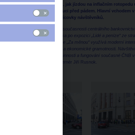
Vyzkoušeli si například, jak jízdou na inflačním rotopedu
ochránit finanční instituci před pádem. Hlavní vchodem v
otevření bezmála tři tisícovky návštěvníků.
„K vytvoření expozice o současnosti centrálního bankovnictv
průzkumy, velká poptávka po expozici „Lidé a peníze“ ze st
na historii. Nová expozice „Za měnou“ využívá moderní intera
osvěty v oblasti finanční a ekonomické gramotnosti. Návštěv
veřejnosti hlavní úkoly, činnosti a fungování současné ČNB vč
a odbornosti,“
uvedl guvernér Jiří Rusnok.
Tisková zpráva