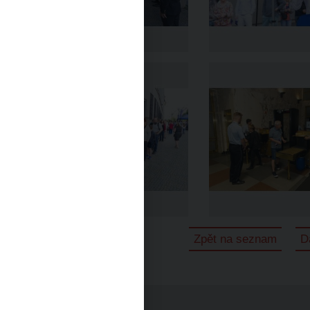
Zpět na seznam
D