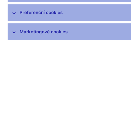
čnBlog
ČNBvlog
Preferenční cookies
ČNBpodcast
Fotogalerie
Marketingové cookies
Komentáře ČNB ke zveřejněným
statistickým údajům o inflaci a HDP
Audio, video
Prezentace pro novináře
Vystoupení, konference, semináře
Mediální karanténa
Harmonogramy a další informace
Kontakty