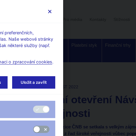
Uživatelská sekce
Stalo se
Pro média
Kontakty
Stížnosti
í preferenčních,
hlas. Naše webové stránky
Dohled a
Bankovky a
Platební styk
Finanční trhy
ak některé služby (např.
regulace
mince
maci o zpracování cookies
.
ogalerie
s
Uložit a zavřít
Sat May 21 09:00:00 CEST 2022
Slavnostní otevření Náv
ČNB veřejnosti
Nová interaktivní expozice ČNB se setkala s velkým zájm
ekonomiky návštěvníci z řad široké veřejnosti vůbec poprv