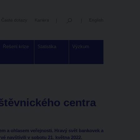
Časté dotazy
Kariéra
English
Řešení krize
Statistika
Výzkum
štěvnického centra
em a ohlasem veřejnosti. Hravý svět bankovek a
é navštívili v sobotu 21. května 2022.