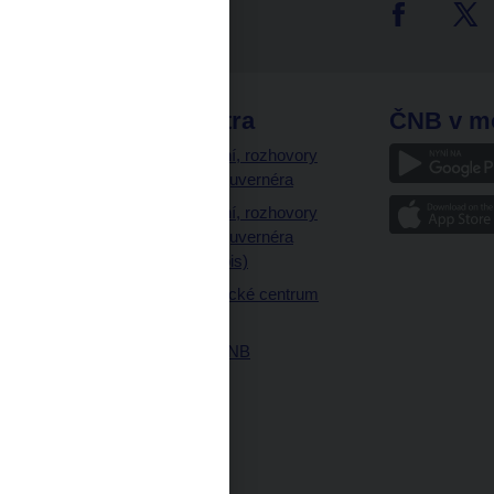
tter
odkazy
ČNB extra
ČNB v m
a
Vystoupení, rozhovory
a články guvernéra
ázky
Vystoupení, rozhovory
ajetku
a články guvernéra
ných prostor
(úplný výpis)
Návštěvnické centrum
ČNB
Historie ČNB