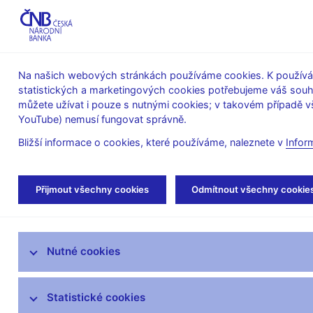
ABO-K
Na našich webových stránkách používáme cookies. K používán
statistických a marketingových cookies potřebujeme váš sou
O ČNB
Měnová
Finanční
můžete užívat i pouze s nutnými cookies; v takovém případě vš
YouTube) nemusí fungovat správně.
politika
stabilita
Bližší informace o cookies, které používáme, naleznete v
Infor
Úvod
Veřejnost
Servis pro média
Fot
Přijmout všechny cookies
Odmítnout všechny cookie
Servis pro média
Nutné cookies
Tiskové zprávy
Autorské články, rozhovory
Statistické cookies
Vystoupení a rozhovory guvernéra