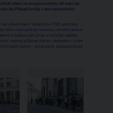
udržet inflaci na dvouprocentním cíli nebo jak
 ulici Na Příkopě prošly v den slavnostního
í nás přivedl zájem veřejnosti o ČNB, potvrzený
rany škol a současně její omezené zaměření pouze
ktivní a audiovizuální prvky a rozšiřuje nabídku
nické centrum přibližuje žákům, studentům i široké
etně jejích hodnot – nezávislosti, transparentnosti