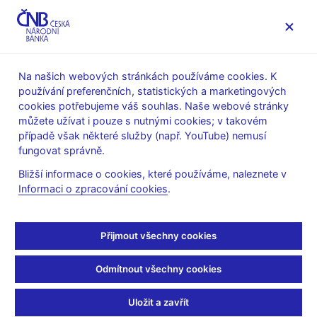
MENU
Na našich webových stránkách používáme cookies. K
používání preferenčních, statistických a marketingových
Úvod
Veřejnost
Servis pro média
Fotogalerie
cookies potřebujeme váš souhlas. Naše webové stránky
můžete užívat i pouze s nutnými cookies; v takovém
Fri Jun 18 02:00:01 CEST 2010
případě však některé služby (např. YouTube) nemusí
Jmenování Miroslava
fungovat správně.
Bližší informace o cookies, které používáme, naleznete v
Singera guvernérem 18.
Informaci o zpracování cookies
.
6. 2010
Přijmout všechny cookies
Odmítnout všechny cookies
Uložit a zavřít