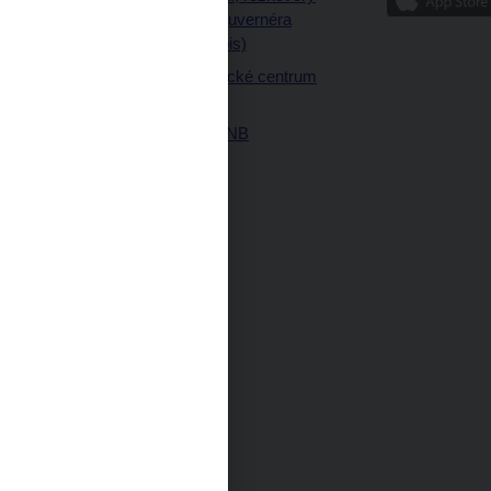
ajetku
a články guvernéra
ných prostor
(úplný výpis)
Návštěvnické centrum
ČNB
Historie ČNB