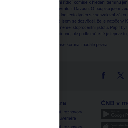
Tehdejší komisař ústřední řídící komise k hledání termínu jen 
v období po Klausově návratu z Davosu. O podpisu jsem věděl 
stvrzené. V úterý dopoledne tento týden se schvaloval zákon
oddychnutí, to bylo, když jsem se dozvěděl, že je natočený Kl
vysílal. Do té doby jsem neměl stoprocentní jistotu. Papír byl
Bylo to sice nepravděpodobné, ale podle mě jisté je teprve to,
Více na výstavě. Ať je naše koruna i nadále pevná.
tter
odkazy
ČNB extra
ČNB v m
a
Vystoupení, rozhovory
a články guvernéra
ázky
Vystoupení, rozhovory