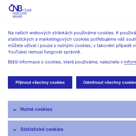
ABO-K
Na našich webových stránkách používáme cookies. K používán
statistických a marketingových cookies potřebujeme váš sou
O ČNB
Měnová
Finanční
můžete užívat i pouze s nutnými cookies; v takovém případě vš
YouTube) nemusí fungovat správně.
politika
stabilita
Bližší informace o cookies, které používáme, naleznete v
Infor
Úvod
Veřejnost
Servis pro média
Aut
Přijmout všechny cookies
Odmítnout všechny cookie
Servis pro média
Nutné cookies
Tiskové zprávy
Autorské články, rozhovory
Statistické cookies
Vystoupení a rozhovory guvernéra