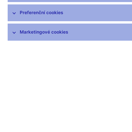
čnBlog
ČNBvlog
Preferenční cookies
ČNBpodcast
Fotogalerie
Marketingové cookies
Komentáře ČNB ke zveřejněným
statistickým údajům o inflaci a HDP
Audio, video
Prezentace pro novináře
Vystoupení, konference, semináře
Mediální karanténa
Harmonogramy a další informace
Kontakty