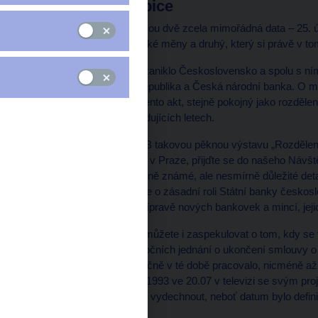
Jestřábi a holubice
V naší měnové historii jsou dvě zcela mimořádná data – 25. ú
ke vzniku československé měny a druhý, který si právě v to
Před třiceti lety nejprve zaniklo Československo a spolu s ní
půlnoci vznikla Česká republika a Česká národní banka. O m
vznikla česká koruna. Tento akt, stejně pokojný jako rozděle
naší ekonomiky v následujících letech.
Udělali jsme proto v ČNB takovou pěknou výstavu „Rozdělen
Takže pokud jste/budete v Praze, přijďte se do našeho Náv
celé odluky a poznat méně známé, ale nesmírně důležité deta
republiky. Dozvíte se zde o zásadní roli Státní banky česko
banky Slovenska či o přípravě nových bankovek a mincí, jejich
Po nabytí vědomostí si můžete i zaspekulovat o tom, kdy se v
Zřejmě asi až v rámci nočních jednání o ukončení smlouvy 
datem 8. února se skutečně v té době pracovalo, nicméně až 
si teprve, když 2. února 1993 ve 20.07 v televizi se svým pr
všichni účastníci příprav vydechnout, neboť datum bylo definit