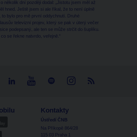
o několik dní později dodal: „Jistotu jsem měl až
hned. Ještě jsem si ale říkal, že to není úplně
, to bylo pro mě první oddychnutí. Druhé
ausův televizní projev, který se pak v úterý večer
 sice podepsaný, ale ten se může strčit do šuplíku.
 co se řekne natvrdo, veřejně.“
obilu
Kontakty
Ústředí ČNB
Na Příkopě 864/28
115 03 Praha 1