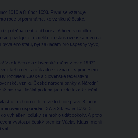
nor 1919 a 8. únor 1993. První se vztahuje
mto roce připomínáme, ke vzniku té české.
m i společná centrální banka. A hned s odbitím
ěsíc později se rozdělila i československá měna a
ní bývalého státu, byl základem pro úspěšný vývoj
o! Vznik české a slovenské měny v roce 1993“.
štěvnického centra důkladně seznámit s procesem
ily rozdělení České a Slovenské federativní
slovenské, vzniku České národní banky a Národní
ž návrhy i finální podoba jsou zde také k vidění.
lastně rozhodlo o tom, že to bude právě 8. únor.
o měnovém uspořádání 27. a 28. ledna 1993. S
do vyhlášení odluky se mohlo udát cokoliv. A proto
ojevem vystoupil český premiér Václav Klaus, mohli
ivní.