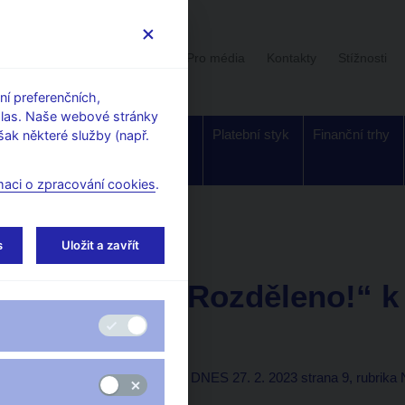
Uživatelská sekce
Stalo se
Pro média
Kontakty
Stížnosti
í preferenčních,
hlas. Naše webové stránky
Dohled a
Bankovky a
Platební styk
Finanční trhy
ak některé služby (např.
regulace
mince
maci o zpracování cookies
.
orské články, rozhovory
s
Uložit a zavřít
27. 2. 2023
Michl Aleš
Výstava „Rozděleno!“ k
koruny
Aleš Michl
(Mladá fronta DNES 27. 2. 2023 strana 9, rubrika