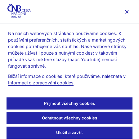
MENU
Na našich webových stránkách používáme cookies. K
používání preferenčních, statistických a marketingových
Úvod
Veřejnost
Servis pro média
cookies potřebujeme váš souhlas. Naše webové stránky
Autorské články, rozhovory
můžete užívat i pouze s nutnými cookies; v takovém
případě však některé služby (např. YouTube) nemusí
21. 7. 2017
Tomšík Vladimír
fungovat správně.
Stabilita bankovního
Bližší informace o cookies, které používáme, naleznete v
Informaci o zpracování cookies
.
sektoru a
makroobezřetnostní
Přijmout všechny cookies
politika ČNB v roce 2017
Odmítnout všechny cookies
Jan Frait, Vladimír Tomšík
(Bankovnictví 21. 7. 2017 strana 20,
Uložit a zavřít
rubrika Banky a finance - dohled)