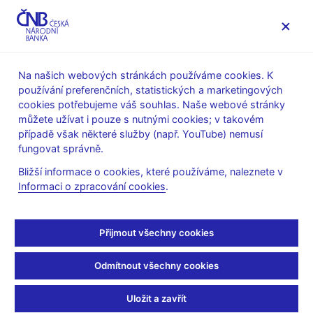
MENU
Na našich webových stránkách používáme cookies. K
používání preferenčních, statistických a marketingových
Úvod
Veřejnost
Servis pro média
cookies potřebujeme váš souhlas. Naše webové stránky
Autorské články, rozhovory
můžete užívat i pouze s nutnými cookies; v takovém
případě však některé služby (např. YouTube) nemusí
24. 10. 2012
Tomšík Vladimír
fungovat správně.
Osmdesátiny Roberta
Bližší informace o cookies, které používáme, naleznete v
Informaci o zpracování cookies
.
Mundella
Vladimír Tomšík
(Newsletter CEP 24.10.2012, strana 1)
Přijmout všechny cookies
Dne 24. října letošního roku oslaví osmdesáté narozeniny
Odmítnout všechny cookies
kanadský ekonom, nositel Nobelovy ceny za ekonomii, profesor
Robert A. Mundell. Za svou dlouhou kariéru ekonomického
Uložit a zavřít
teoretika se stal nestorem mezinárodní ekonomie a ve druhé