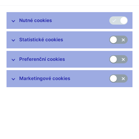
polovině 20. století byl jedním z jejích hlavních spolutvůrců a
hybatelů. Jeho odborné texty se začaly objevovat v
renomovaných odborných žurnálech pravidelně od konce 50. let
Nutné cookies
minulého století. Tematická šíře jeho záběru je obdivuhodná,
přesto postupně vykrystalizovalo několik oblastí, které zjevně
získaly Mundellův teoretický zájem více než ostatní. Mezi tyto
Statistické cookies
oblasti patří jednak monetární makroekonomie, ale především
pak otázky mezinárodní ekonomie a uspořádání mezinárodního
měnového systému.
Preferenční cookies
Mundell-Flemingův model
Marketingové cookies
Z první oblasti zmíním jeho poněkud opomíjený článek Inflation
and Real Interest (Mundell 1963a), ve kterém popisuje
mechanismus, díky kterému může dojít k dlouhodobému
porušení vztahu mezi inflací, nominální úrokovou mírou a
reálnou úrokovou mírou. Podle Mundella ekonomické subjekty
na zvýšení očekávané inflace reagují tím, že se snaží zbavit se
neúročeného oběživa a běžných vkladů nákupem jiných aktiv.
Tím se snaží snížit ztráty z držby likvidních aktiv, které jim jinak
zvýšená inflace přinesla. Nákupy jiných aktiv ale vedou k tomu,