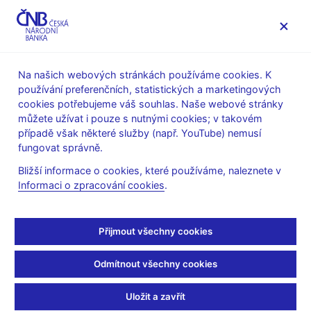
MENU
Na našich webových stránkách používáme cookies. K
používání preferenčních, statistických a marketingových
Úvod
Veřejnost
Servis pro média
cookies potřebujeme váš souhlas. Naše webové stránky
Autorské články, rozhovory
můžete užívat i pouze s nutnými cookies; v takovém
případě však některé služby (např. YouTube) nemusí
15. 6. 2011
Řežábek Pavel
fungovat správně.
Nyní je správný čas pro
Bližší informace o cookies, které používáme, naleznete v
Informaci o zpracování cookies
.
reformu stavebního
spoření
Přijmout všechny cookies
Pavel Řežábek, člen bankovní rady ČNB
Odmítnout všechny cookies
(Hospodářské noviny, 15.6.2011, str. 22, rubrika Finance)
Uložit a zavřít
Stav bankovního sektoru hodnotil odbor Finanční stability České