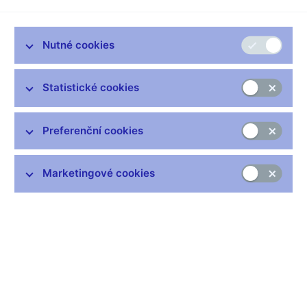
národní banky, na který dohlíží Pavel Řežábek. Jeden ze
služebně nejstarších členů bankovní rady ČNB upozorňuje na
slabší pozici družstevních záložen i na to, že je namístě
Nutné cookies
reformovat systém stavebních spořitelen.
* HN: V nejpesimističtějším scénáři zprávy není zahrnuto riziko
Statistické cookies
pádu vlády. Tato varianta se ale v posledních měsících zdá
celkem reálná.
Preferenční cookies
Italové žertují, že nejlépe se jejich ekonomika vyvíjela v době,
kdy země neměla vládu. Ale vážněji: z našeho pohledu jde o
riziko změny vnímání země nebo teritoria. Pád vlády může
Marketingové cookies
znamenat zvýšení nestability státu. Z minulých zkušenosti
máme potvrzeno, ze pády vlád u nás neměly vysledovatelný
negativní dopad na vnímáni ČR zahraničními investory. Na
druhé straně v současné rozjitřené evropské situaci nelze
případný úbytek investičního kapitálu vyloučit.
* HN: Takže se započtením tohoto rizika by byl dopad
pesimistického scénáře ještě horší.