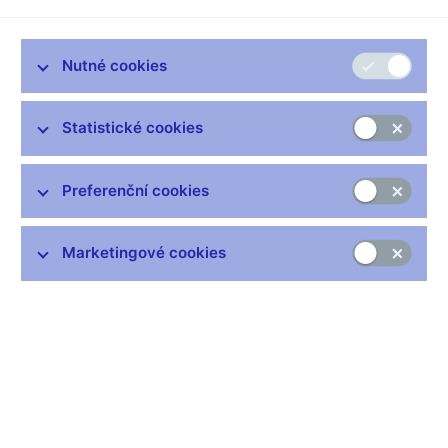
se restrukturalizovala bankovní skupina, by skutečně byl
upřednostněn zájem celé skupiny nad zájmem dceřiné
společnosti," varuje viceguvernér ČNB Mojmír Hampl a dodává,
Nutné cookies
že pokud má být Česko členem bankovní unie, tak jen za
předpokladu, že by zároveň přijalo euro.
Statistické cookies
* LN Úrokové sazby jsou na nule, peníze jsou dnes
prakticky zadarmo. Přesto si firmy příliš nepůjčují,
neinvestují a šetří. Co to říká o stavu ekonomiky?
Preferenční cookies
Lidé a firmy mají ve špatných časech prostě extrémní averzi k
jakémukoli riziku. Subjekty jsou výjimečně opatrné ohledně
Marketingové cookies
utrácení a investování. Například i v situaci extrémně nízkých
sazeb existují tlaky na další pokles cen. Pohybujeme se v
časech, kdy všude okolo působí velmi nízké inflační tlaky, dalo
by se spíše říct, že se jedná o tlaky deflační. Jinak bych ale
vaši tezi trochu poupravil, nálada u nás na trhu se otáčí a je
vidět obrat k lepšímu. Správně ale popisujete to, co obecně platí
pro Česko a celý vyspělý svět.
* LN Od Evropské centrální banky se očekává, že v červnu
přistoupí k záporné diskontní sazbě. Byl by tento krok