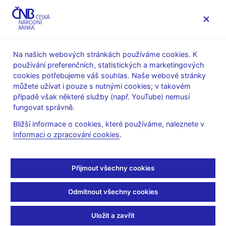
MENU
Na našich webových stránkách používáme cookies. K
používání preferenčních, statistických a marketingových
Úvod
Veřejnost
Servis pro média
cookies potřebujeme váš souhlas. Naše webové stránky
Autorské články, rozhovory
můžete užívat i pouze s nutnými cookies; v takovém
případě však některé služby (např. YouTube) nemusí
29. 5. 2014
Hampl Mojmír
fungovat správně.
Není důvod hnát se do
Bližší informace o cookies, které používáme, naleznete v
Informaci o zpracování cookies
.
bankovní unie
Vojtěch Wolf
(Lidové noviny 29.5.2014 strana 17, rubrika
Přijmout všechny cookies
Ekonomika)
Odmítnout všechny cookies
Kdyby teď bylo Česko v bankovní unii, dohled nad Českou
spořitelnou, Komerční bankou a ČSOB by vzhledem k jejich
Uložit a zavřít
velikosti vykonávala Evropská centrální banka. "V situaci, že by