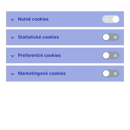
Video (externí odkaz na web Regionální televize)
Nutné cookies
Vybrané citace:
„Česká ekonomika je hodně otevřená, obchodně závislá na
okolním světě. Koronavirová krize ji velmi poškozuje.
Statistické cookies
Hospodářský problém bude výrazný, bezprecedentní, který
jsme s výjimkou transformační krize nezažili.“
Preferenční cookies
„Současná doba není vhodná pro to, abychom se přeli o to, zda
pokles HDP bude o 8 %, 8,5 % nebo 9 %, protože ty míry
odhadu jsou tak nepřesné, že plus mínus 2 procentní body je v
Marketingové cookies
normálu té nejistoty.“
„Vzhledem k současné situaci je fiskální politika mnohem
účinnější než měnová politika. Osobně si myslím, že programy,
které se snaží zamezit nárůstu nezaměstnanosti, tedy že část
mzdových nákladů je vyplácena firmám aby nemuseli
zaměstnance propouštět, nebo kompenzace živnostníkům, jsou
účelně vynaloženými náklady.“