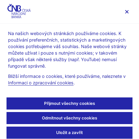
MENU
Na našich webových stránkách používáme cookies. K
používání preferenčních, statistických a marketingových
Úvod
Veřejnost
Servis pro média
cookies potřebujeme váš souhlas. Naše webové stránky
Autorské články, rozhovory
můžete užívat i pouze s nutnými cookies; v takovém
případě však některé služby (např. YouTube) nemusí
26. 10. 2020
Dědek Oldřich
fungovat správně.
Navzdory rekordnímu
Bližší informace o cookies, které používáme, naleznete v
Informaci o zpracování cookies
.
dluhu nepozorujeme
známky rodící se
Přijmout všechny cookies
finanční nestability
Odmítnout všechny cookies
Rozhovor s
O. Dědkem, členem bankovní rady ČNB
Uložit a zavřít
Eva Stejskalová
(Regionální televize 26. 10. 2020)