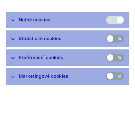
* Česká národní banka v posledním půl roce zveřejnila dvě
studie, které se týkají zavedení jednotné měny v České
Nutné cookies
republice. V jedné naléhá na to, aby se euro přijalo co nejdříve, v
druhé však varuje před urychleným zavedením povinného
předvstupního mechanismu měnové politiky tzv. ERM II. Proč
Statistické cookies
máte tak rozdílný pohled na tyto dvě stránky jednoho problému?
Pro nás je důležité, abychom v okamžiku rozhodnutí o přijetí
Preferenční cookies
ERM II viděli jasně definovaný výstup, kterým je přijetí jednotné
měny po dvou letech našeho fungování v tomto mechanismu.
Samotné ERM II nepovažujeme za nějaký skvělý systém, který
Marketingové cookies
by byl lepší než to, na čem se v Česku šest let pracuje.
Nehrneme se do střídání platformy pro měnovou politiku. A za
klíčové považujeme přijetí eura.
* Kdy bude přijetí eura reálné?
Záleží na tom, v jakém stavu budou veřejné finance v roce 2005
až 2006. Pokud vláda bude schopna prezentovat rozumnou
strategii, pak, i když bude deficit mezi 3,5 až 4 % HDP a bude