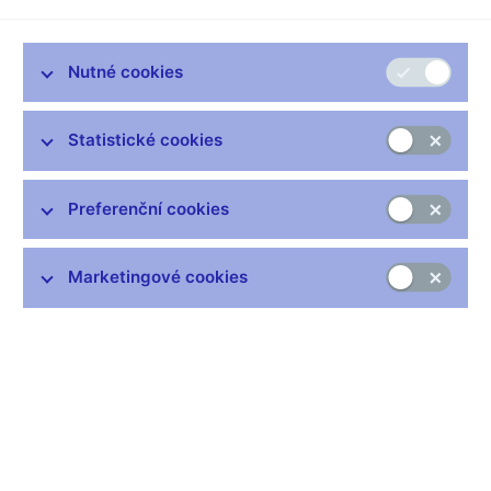
domácnosti, ale znamená velkou výzvu i pro tvůrce
hospodářské politiky.
V jejich případě poskytla cennou lekci nejen o možnostech, jak
Nutné cookies
čelit prudkému hospodářskému útlumu, ale současně
připomněla i to, že jejich schopnost tlumit ekonomický propad a
Statistické cookies
jeho průvodní jevy je omezená.
Vedle opatření mnohých vlád na záchranu finančního sektoru a
podporu ekonomiky došlo s propuknutím krize také k
Preferenční cookies
razantnímu uvolňování měnové politiky centrálními bankami.
Česká národní banka i Evropská centrální banka zahájily ve
Marketingové cookies
druhé polovině roku 2008 do té doby nevídanou fázi rychlého
snižování měnověpolitických úrokových sazeb, která vyústila v
obou případech v pokles těchto sazeb až na úroveň jednoho
procenta v roce 2009.
Evropě snižování nestačilo V případě ECB se však již záhy
ukázalo, že snižování sazeb nebude stačit v boji proti
ekonomickému poklesu a problémům s likviditou ve finančním
sektoru. Banka proto přistoupila k použití několika nástrojů z