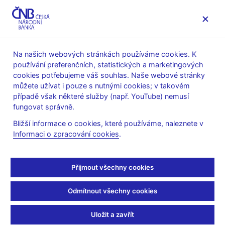
MENU
Na našich webových stránkách používáme cookies. K
používání preferenčních, statistických a marketingových
Úvod
Veřejnost
Servis pro média
cookies potřebujeme váš souhlas. Naše webové stránky
Autorské články, rozhovory
můžete užívat i pouze s nutnými cookies; v takovém
případě však některé služby (např. YouTube) nemusí
21. 1. 2010
fungovat správně.
Co zmůžou centrální
Bližší informace o cookies, které používáme, naleznete v
Informaci o zpracování cookies
.
banky
Petr Král
(Ekonom 21.1.2010 strana 60, rubrika: Peníze &
Přijmout všechny cookies
burzy)
Odmítnout všechny cookies
Krize přinutila centrální bankéře k razantnímu uvolňování
měnové politiky. <> Měnová politika Světová ekonomická krize
Uložit a zavřít
je těžkou zkouškou nejen pro finanční instituce, podniky a