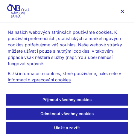
MENU
Na našich webových stránkách používáme cookies. K
používání preferenčních, statistických a marketingových
Úvod
Veřejnost
Servis pro média
cookies potřebujeme váš souhlas. Naše webové stránky
Autorské články, rozhovory
můžete užívat i pouze s nutnými cookies; v takovém
případě však některé služby (např. YouTube) nemusí
22. 3. 2019
Nidetzký Tomáš
fungovat správně.
Banky nejsou jen úvěry,
Bližší informace o cookies, které používáme, naleznete v
Informaci o zpracování cookies
.
ale i vklady
V diskusích na téma makroobezřetnostních limitů na hypotéky
Přijmout všechny cookies
často zaznívá argument, že bankám nemá nikdo co mluvit do
toho, komu poskytnou úvěr. A že když banka špatně vyhodnotí
Odmítnout všechny cookies
něčí úvěruschopnost, může na tom tratit jen ona sama. S pozdě
platícím klientem bude muset mnohem víc pracovat, vymýšlet
Uložit a zavřít
splátkové kalendáře, nesplácený úvěr složitě vymáhat a v