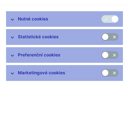
neposlední řadě také tvořit opravné položky.
Pokud banka šlápne vedle v jednotlivých případech, opravdu se
Nutné cookies
nic nestane. Vždycky jsou lidé, k nimž se štěstí otočí zády a oni
ztratí na delší dobu možnost vydělávat a úvěr splácet. Takové
případy se ale v balíku poskytnutých úvěrů vyskytují náhodně.
Statistické cookies
Samozřejmě platí, že čím rizikovější klient, tím
pravděpodobnější je, že se dostane do problémů. Jak ale
odhadnout rizikovost klienta v době, kdy ekonomika už několik
Preferenční cookies
let po sobě šlape, nezaměstnanost je rekordně nízká a mzdy
rostou prakticky ve všech oborech?
Marketingové cookies
Bankami běžně používané modely na vyhodnocení rizikovosti
mají bohužel tendenci dát zelenou i těm, kteří by v horších
časech dostali stopku. Při zpomalení ekonomiky by už
neschopnost řádně splácet nebyla v balíku poskytnutých
hypoték jevem náhodným, ale obvyklým. Banky by byly
postiženy nejen zhoršením hospodářské situace, ale navíc by
musely začít ve velkém řešit nesplácené úvěry. Nějak podobně
vypukla i finanční krize s datem 2008 a následná dlouhá
ekonomická recese, z níž se řada ekonomik dodnes plně