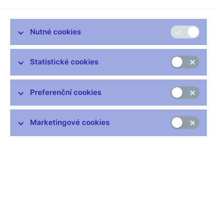
MMF zveřejnil šesté vydání
Manuálu k sestavení platební
bilance a investiční pozice vůči zahraničí (BPM6)
, které
aktualizuje páté vydání (BPM5), které bylo zveřejněno v roce
Nutné cookies
1993. Aktualizace byla provedena v těsné spolupráci s výborem
MMF pro statistiku platební bilance a národní sestavovatelé a
Statistické cookies
mezinárodní organizace do ní byli zapojeni prostřednictvím
konzultací.
Nové vydání manuálu MMF bere v úvahu významné události,
Preferenční cookies
ke kterým došlo ve světové ekonomice od doby, kdy byl
zveřejněn pátý manuál. Revizi ovlivnila tři hlavní témata:
Marketingové cookies
globalizace (zvýšené využívání přeshraničních výrobních
procesů, složité struktury mezinárodních společností a
mezinárodní mobilita pracovních sil),
podrobnější zpracování rozvah (investiční pozice vůči
zahraničí),
finanční inovace (početnější a složitější finanční nástroje).
Manuál byl revidován zároveň se zavedením systému