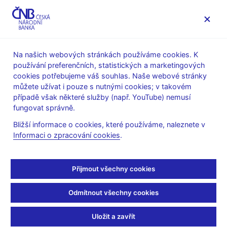
MENU
Na našich webových stránkách používáme cookies. K
používání preferenčních, statistických a marketingových
Úvod
Statistika
Statistika platební bilance
cookies potřebujeme váš souhlas. Naše webové stránky
Zavedení nového manuálu platební bilance (BPM6)
můžete užívat i pouze s nutnými cookies; v takovém
případě však některé služby (např. YouTube) nemusí
Zavedení nového
fungovat správně.
manuálu platební bilance
Bližší informace o cookies, které používáme, naleznete v
Informaci o zpracování cookies
.
(BPM6)
Přijmout všechny cookies
Aktualizované standardy statistiky
platební bilance
Odmítnout všechny cookies
Mezinárodní měnový fond (MMF) od roku 1948 vyvíjí a
připravuje obecné manuály pro sestavování statistiky platební
Uložit a zavřít
bilance (Balance of Payments Manuals, BPM). V roce 2009